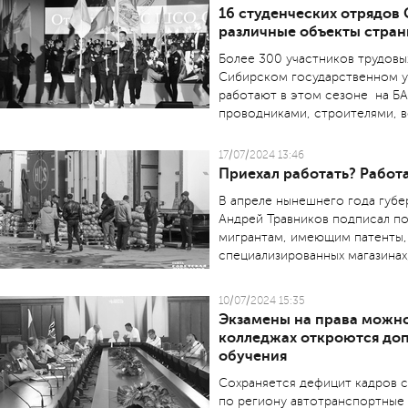
16 студенческих отрядов
различные объекты стра
Более 300 участников трудовы
Сибирском государственном у
работают в этом сезоне на БА
проводниками, строителями, в
17/07/2024 13:46
Приехал работать? Работ
В апреле нынешнего года губ
Андрей Травников подписал п
мигрантам, имеющим патенты, р
специализированных магазинах
10/07/2024 15:35
Экзамены на права можно 
колледжах откроются до
обучения
Сохраняется дефицит кад­ров 
по региону автотранс­портные