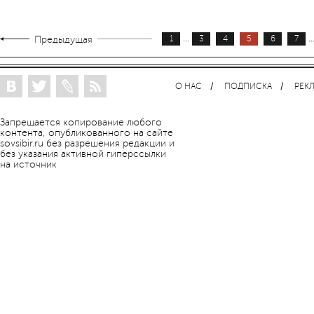
...
..
Предыдущая
1
3
4
5
6
7
О НАС
ПОДПИСКА
РЕК
Запрещается копирование любого
контента, опубликованного на сайте
sovsibir.ru без разрешения редакции и
без указания активной гиперссылки
на источник