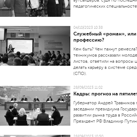
аутсайдеров: судя по последн
педагогических специальностей
04/10/2023 10:38
Служебный «роман», или 
профессию?
Кем быть? Чем пахнут ремесла
техникумов рассказали молоде
листов, ответили на вопросы ш
делать карьеру в системе сре
(СПО).
28/09/2023 11:02
Кадры: прогноз на пятиле
Губернатор Андрей Травников 
заседании президиума Госуда
развитии рынка труда в Росси
Президент РФ Владимир Путин
28/09/2023 10:50