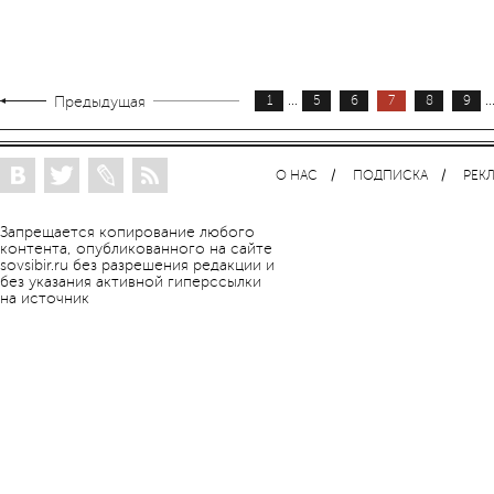
...
..
Предыдущая
1
5
6
7
8
9
О НАС
ПОДПИСКА
РЕК
Запрещается копирование любого
контента, опубликованного на сайте
sovsibir.ru без разрешения редакции и
без указания активной гиперссылки
на источник