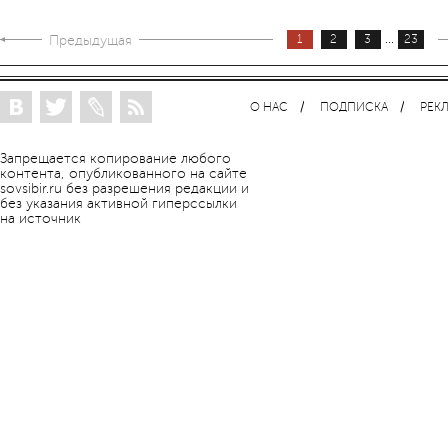
...
Предыдущая
1
2
3
23
О НАС
ПОДПИСКА
РЕК
Запрещается копирование любого
контента, опубликованного на сайте
sovsibir.ru без разрешения редакции и
без указания активной гиперссылки
на источник