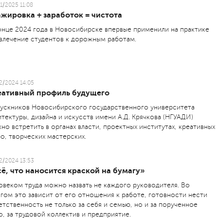
1/2025 11:08
жировка + заработок = чистота
онце 2024 года в Новосибирске впервые применили на практике
влечение студентов к дорожным работам.
2/2024 14:05
еативный профиль будущего
ускников Новосибирского государственного университета
итектуры, дизайна и искусств имени А.Д. Крячкова (НГУАДИ)
но встретить в органах власти, проектных институтах, креативных
о, творческих мастерских.
2/2024 13:53
ё, что наносится краской на бумагу»
овеком труда можно назвать не каждого руководителя. Во
гом это зависит от его отношения к работе, готовности нести
етственность не только за себя и семью, но и за порученное
о, за трудовой коллектив и предприятие.