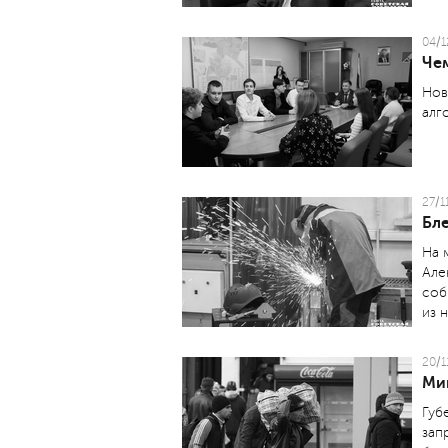
04/1
Че
Нов
алг
27/1
Бл
На 
Але
соб
из 
20/1
Ми
Губ
зап