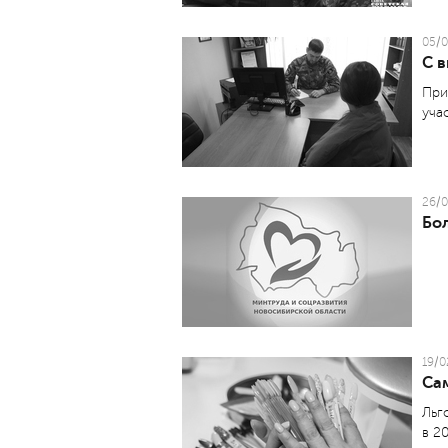
05/0
С 
При
уча
26/0
Бо
19/0
Са
Льг
в 2