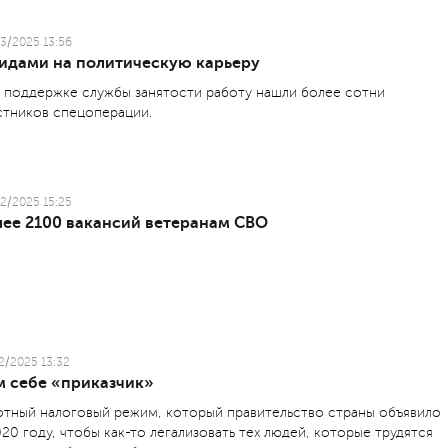
3/2025 13:56
видами на политическую карьеру
 поддержке службы занятости работу нашли более сотни
стников спецоперации.
2/2025 15:25
лее 2100 вакансий ветеранам СВО
2/2025 13:32
м себе «приказчик»
отный налоговый режим, который правительство страны объявило
020 году, чтобы как-то легализовать тех людей, которые трудятся