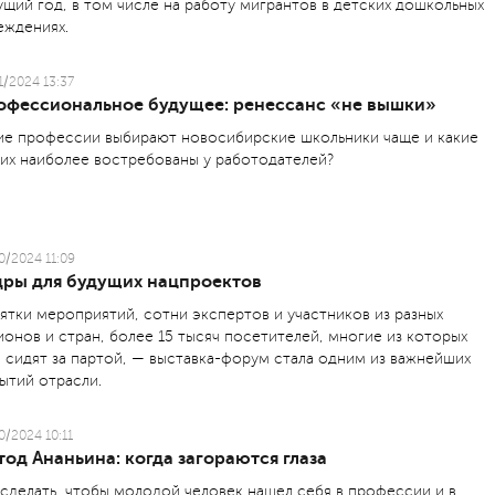
ущий год, в том числе на работу мигрантов в детских дошкольных
еждениях.
1/2024 13:37
офессиональное будущее: ренессанс «не вышки»
ие профессии выбирают новосибирские школьники чаще и какие
них наиболее востребованы у работодателей?
0/2024 11:09
дры для будущих нацпроектов
ятки мероприятий, сотни экспертов и участников из разных
ионов и стран, более 15 тысяч посетителей, многие из которых
 сидят за партой, — выставка-форум стала одним из важнейших
ытий отрасли.
0/2024 10:11
од Ананьина: когда загораются глаза
 сделать, чтобы молодой человек нашел себя в профессии и в