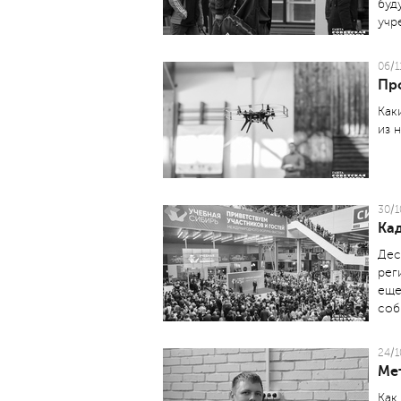
буд
учр
06/1
Пр
Как
из 
30/1
Ка
Дес
рег
еще
соб
24/1
Мет
Как