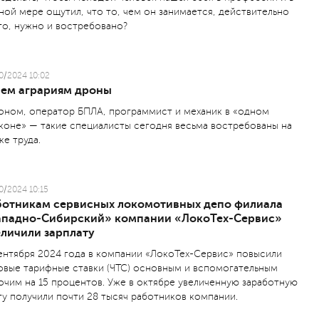
ной мере ощутил, что то, чем он занимается, действительно
то, нужно и востребовано?
0/2024 10:02
чем аграриям дроны
оном, оператор БПЛА, программист и механик в «одном
коне» — такие специалисты сегодня весьма востребованы на
ке труда.
0/2024 10:15
ботникам сервисных локомотивных депо филиала
ападно-Сибирский» компании «ЛокоТех-Сервис»
еличили зарплату
ентября 2024 года в компании «ЛокоТех-Сервис» повысили
овые тарифные ставки (ЧТС) основным и вспомогательным
очим на 15 процентов. Уже в октябре увеличенную заработную
ту получили почти 28 тысяч работников компании.