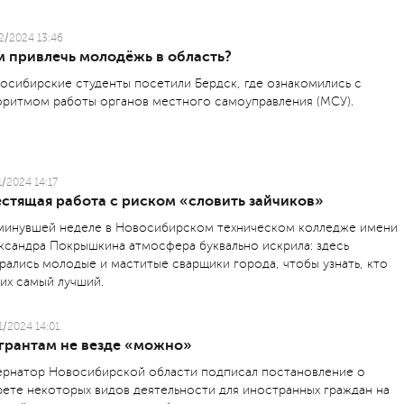
2/2024 13:46
м привлечь молодёжь в область?
осибирские студенты посетили Бердск, где ознакомились с
оритмом работы органов местного самоуправления (МСУ).
1/2024 14:17
естящая работа с риском «словить зайчиков»
минувшей неделе в Новосибирском техническом колледже имени
ксандра Покрышкина атмосфера буквально искрила: здесь
рались молодые и маститые сварщики города, чтобы узнать, кто
них самый лучший.
1/2024 14:01
грантам не везде «можно»
ернатор Новосибирской области подписал постановление о
рете некоторых видов деятельности для иностранных граждан на