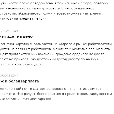
 увы, часто плохо осведомлены в той или иной сфере, поэтому
им мнением легко манипулировать. В информационное
странство вбрасываются слухи и всевозможные «заявления
итиков» на предмет пенсии.
2/2025 10:49
ья идёт на дело
опытная картина складывается на кадровом рынке: работодатели
уются на дефицит работников, между тем молодые специа­листы
видят привлекательных вакансий; граждане среднего возраста
сают не приносящую достойный доход работу по найму и
аются открыть свое дело.
2/2025 13:40
ж и белая зарплата
едакционной почте хватает вопросов о пенсиях, их размере,
ерасчете. Что радует, беспокоиться о предстоящем заслуженном
ыхе земляки начинают заранее.