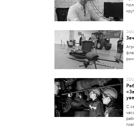
пол
кру
24/1
За
Агр
фла
рын
23/1
Ра
«З
ув
С с
час
раб
пла