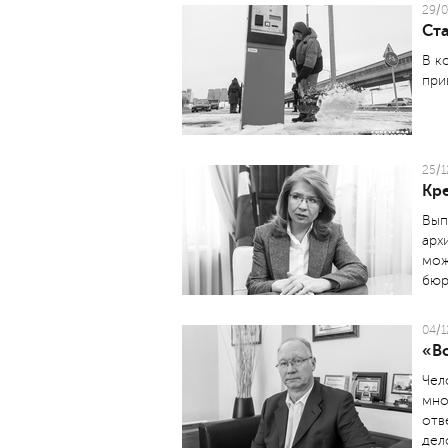
29/0
Ста
В к
при
25/1
Кр
Вып
арх
мож
бюр
04/1
«Вс
Чел
мно
отв
дел