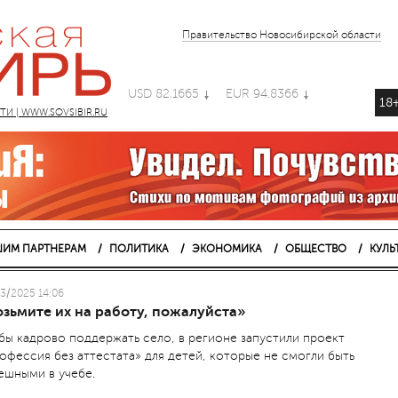
Правительство Новосибирской области
USD 82.1665
EUR 94.8366
18
 | WWW.SOVSIBIR.RU
ИМ ПАРТНЕРАМ
ПОЛИТИКА
ЭКОНОМИКА
ОБЩЕСТВО
КУЛЬ
3/2025 14:06
зьмите их на работу, пожалуйста»
бы кадрово поддержать село, в регионе запустили проект
офессия без аттестата» для детей, которые не смогли быть
ешными в учебе.