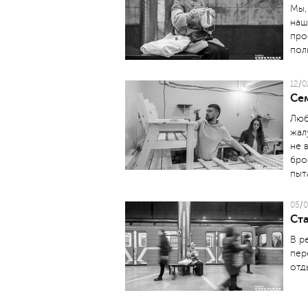
Мы,
наш
про
пол
12/0
Сем
Люб
жал
не 
бро
пыт
05/0
Ста
В р
пер
отд