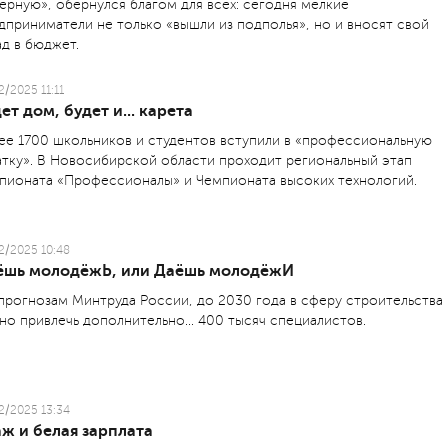
черную», обернулся благом для всех: сегодня мелкие
дприниматели не только «вышли из подполья», но и вносят свой
ад в бюджет.
2/2025 11:11
ет дом, будет и... карета
ее 1700 школьников и студентов вступили в «профессиональную
атку». В Новосибирской области проходит региональный этап
пио­ната «Профессионалы» и Чемпионата высоких технологий.
2/2025 10:48
ёшь молодёжЬ, или Даёшь молодёжИ
прогнозам Минтруда России, до 2030 года в сферу строительства
но привлечь дополнительно... 400 тысяч специалистов.
2/2025 13:34
ж и белая зарплата