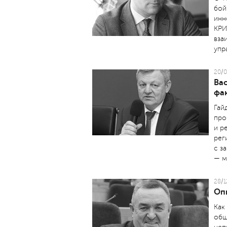
бой
инн
КРИ
вза
упр
20/0
Ва
фа
Гай
про
и р
рег
с з
— м
28/1
Оп
Как
общ