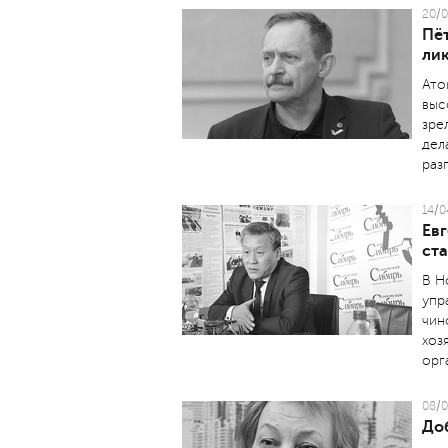
20/0
Пё
ли
Ато
выс
зре
дел
раз
14/0
Ев
ст
В Н
упр
чин
хоз
орг
08/0
До