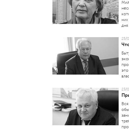
Мил
нес
кот
них
дня 
25/0
Чт
Быт
эко
про
это
вла
23/0
Пр
Вся
обы
зан
тре
про