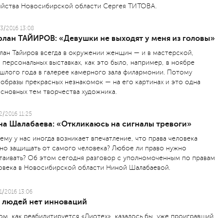
яйства Новосибирской области Сергея ТИТОВА.
3/2016 13:08
рлан ТАЙИРОВ: «Девушки не выходят у меня из головы»
лан Тайиров всегда в окружении женщин — и в мастерской,
а персональных выставках, как это было, например, в ноябре
шлого года в галерее камерного зала филармонии. Потому
 образы прекрасных незнакомок — на его картинах и это одна
основных тем творчества художника.
2/2016 11:25
на Шалабаева: «Откликаюсь на сигналы тревоги»
ему у нас иногда возникает впечатление, что права человека
но защищать от самого человека? Любое ли право нужно
таивать? Об этом сегодня разговор с уполномоченным по правам
овека в Новосибирской области Ниной Шалабаевой.
1/2016 13:06
з людей нет инноваций
ом, как реабилитируется «Лиотех», казалось бы, уже проигравший