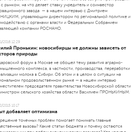
 с рынком, на что делает ставку учредитель и соинвестор
овационного завода — в нашем интервью с Дмитрием
НИЦКИМ, управляющим директором по региональной политике и
имодействию с органами власти и Федеральным Собранием
авляющей компании РОСНАНО.
1/2016 12:29
силий Пронькин: новосибирцы не должны зависеть от
кторов природы
даровский форум в Москве не обошел тему развития аграрно-
мышленного комплекса, в частности, производства, переработки
еализации молока в Сибири. Об этом и в целом о ситуации на
иональном продовольственном рынке — в нашем интервью
аместителем председателя правительства Новосибирской области
инистром сельского хозяйства области Василием ПРОНЬКИНЫМ.
2/2015 10:17
ыт добавляет оптимизма
 решение точечных проблем помогает понимать главные
ественные вызовы? Какие статьи бюджета и почему остаются