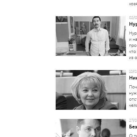
хоз
02/0
Ну
Нур
и н
про
что
из 
10/0
Ни
Поч
нуж
отс
чел
27/0
Бе
О т