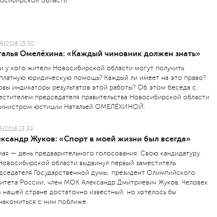
осибирской области
6/2016 15:30
талья Омелёхина: «Каждый чиновник должен знать»
 и у кого жители Новосибирской области могут получить
платную юридическую помощь? Каждый ли имеет на это право?
овы индикаторы результатов этой работы? Об этом беседа с
естителем председателя правительства Новосибирской области
инистром юстиции Натальей ОМЕЛЁХИНОЙ.
5/2016 13:34
ександр Жуков: «Спорт в моей жизни был всегда»
мая — день предварительного голосования. Свою кандидатуру
Новосибирской области выдвинул первый заместитель
дседателя Государственной думы, президент Олим­пийского
итета России, член МОК Александр Дмитри­евич Жуков. Человек
в нашей стране достаточно известный, но хотелось бы
накомиться с ним поближе.