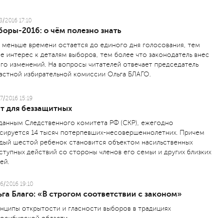
8/2016 17:10
оры-2016: о чём полезно знать
 меньше времени остается до единого дня голосования, тем
е интерес к деталям выборов, тем более что законодатель внес
го изменений. На вопросы читателей отвечает председатель
астной избирательной комиссии Ольга БЛАГО.
7/2016 15:19
т для беззащитных
данным Следственного комитета РФ (СКР), ежегодно
сируется 14 тысяч потерпевших-несовершеннолетних. Причем
дый шестой ребенок становится объектом насильственных
ступных действий со стороны членов его семьи и других близких
ей.
6/2016 19:10
га Благо: «В строгом соответствии с законом»
нципы открытости и гласности выборов в традициях