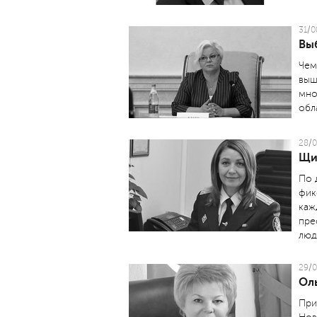
31/0
Выб
Чем
выш
мно
обл
28/0
Щи
По 
фик
каж
пре
люд
29/0
Оль
При