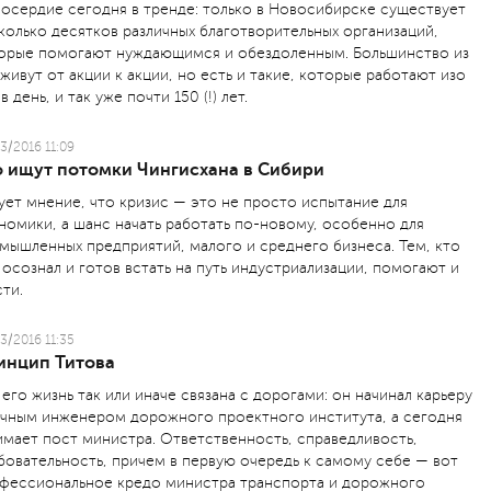
осердие сегодня в тренде: только в Новосибирске существует
колько десятков различных благотворительных организаций,
орые помогают нуждающимся и обездоленным. Большинство из
 живут от акции к акции, но есть и такие, которые работают изо
в день, и так уже почти 150 (!) лет.
3/2016 11:09
о ищут потомки Чингисхана в Сибири
ует мнение, что кризис — это не просто испытание для
номики, а шанс начать работать по-новому, особенно для
мышленных предприятий, малого и среднего бизнеса. Тем, кто
 осознал и готов встать на путь индустриализации, помогают и
сти.
3/2016 11:35
инцип Титова
 его жизнь так или иначе связана с дорогами: он начинал карьеру
чным инженером дорожного проектного института, а сегодня
имает пост министра. Ответственность, справедливость,
бовательность, причем в первую очередь к самому себе — вот
фессиональное кредо министра транспорта и дорожного