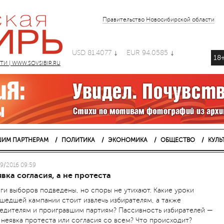
Правительство Новосибирской области
USD 81.4077
EUR 94.0585
18
 | WWW.SOVSIBIR.RU
ИМ ПАРТНЕРАМ
ПОЛИТИКА
ЭКОНОМИКА
ОБЩЕСТВО
КУЛЬ
9/2016 09:59
вка согласия, а не протеста
ги выборов подведены, но споры не утихают. Какие уроки
шедшей кампании стоит извлечь избирателям, а также
едителям и проигравшим партиям? Пассивность избирателей —
 неявка протеста или согласия со всем? Что происходит?