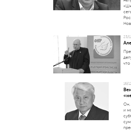
неп
«Шк
сег
Рос
Нов
23/1
Але
Пре
деп
что
16/1
Ве
«н
Он,
и м
суб
сум
пре