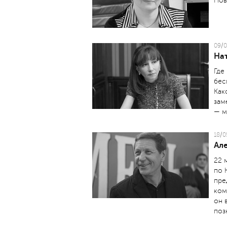
Нов
09/0
На
Где
бес
Как
зам
— м
18/0
Ал
22 
по 
пре
ком
он 
поз