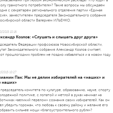
рикасаемыми при любом экономическом раскладе? Кто ходит в
олу грамотного потребителя»? Такие вопросы мы обсуждаем
одня с секретарем регионального отделения партии «Единая
сия», заместителем председателя Законодательного собрания
осибирской области Валерием ИЛЬЕНКО.
2/2015 10:16
ксандр Козлов: «Слушать и слышать друг друга»
дседатель Федерации профсоюзов Новосибирской области,
утат Законодательного собрания Александр Козлов считает,
 от прошлогодних проблем не поздно избавляться и в новом году.
2/2015 10:27
ниамин Пак: Мы не делим избирателей на «наших» и
е наших»
 председатель комитета по культуре, образованию, науке, спорту
олодежной политике, с лопатой и метлой в руках начинал на
ботниках «великий перелом» сознания своих избирателей. Как он
ел убедить горожан, что любовь к своему району и желание его
образить сильнее мощи «благоустроительного рубля»?