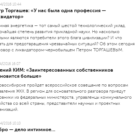
4/2016 10:44
тр Торгашев: «У нас была одна профессия —
квидатор»
мная энергетика — тот самый шестой технологический уклад,
очайшая степень развития прикладной науки. Но насколько
лыми являются потребители этого блага цивилизации? И что
ать для предотвращения чрезвычайных ситуаций? Об этом сегодня
говор с ликвидатором-чернобыльцем Петром ТОРГАШЕВЫМ.
4/2016 16:07
гений КИМ: «Заинтересованных собственников
ановится больше»
овосибирске пройдет всероссийское совещание по вопросам
авления ЖКХ. В регион для основательного разговора приедут
овники из федеральных министерств, управленцы коммунального
яйства со всей страны, представители научных и проектных
анизаций.
4/2016 10:10
бро — дело интимное…