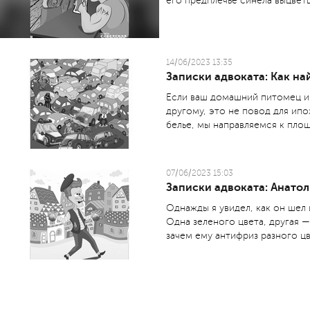
его предплечье синела выцвет
14/06/2023 13:35
Записки адвоката: Как на
Если ваш домашний питомец иг
другому, это не повод для ип
белье, мы направляемся к площ
07/06/2023 15:03
Записки адвоката: Анатол
Однажды я увидел, как он шел 
Одна зеленого цвета, другая —
зачем ему антифриз разного ц