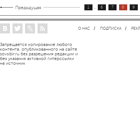
...
Предыдущая
1
6
7
8
9
О НАС
ПОДПИСКА
РЕК
Запрещается копирование любого
контента, опубликованного на сайте
sovsibir.ru без разрешения редакции и
без указания активной гиперссылки
на источник