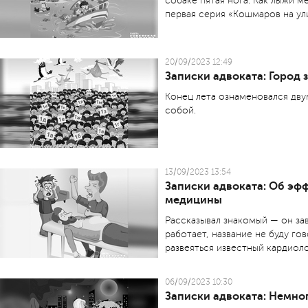
собаке пятая нога. Как лыжи 
первая серия «Кошмаров на ул
20/09/2023 12:49
Записки адвоката: Город 
Конец лета ознаменовался дву
собой.
13/09/2023 13:54
Записки адвоката: Об эф
медицины
Рассказывал знакомый — он за
работает, название не буду гов
развеяться известный кардиоло
06/09/2023 10:30
Записки адвоката: Немно