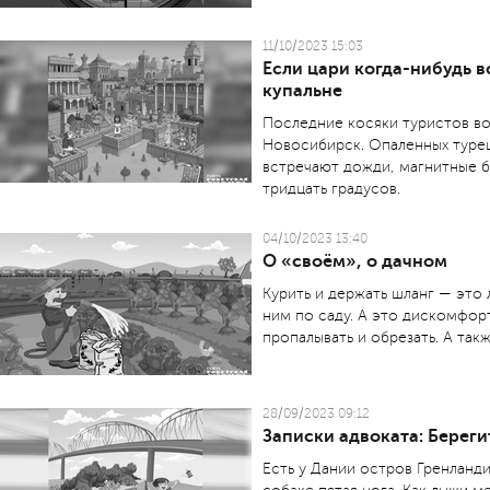
11/10/2023 15:03
Если цари когда-нибудь в
купальне
Последние косяки туристов во
Новосибирск. Опаленных туре
встречают дожди, магнитные б
тридцать градусов.
04/10/2023 13:40
О «своём», о дачном
Курить и держать шланг — это 
ним по саду. А это дискомфор
пропалывать и обрезать. А так
28/09/2023 09:12
Записки адвоката: Береги
Есть у Дании остров Гренланд