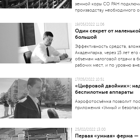
земной коры СО РАН подключи
производству необходимого о
19/05/2022 11:06
Один секрет от маленько
большой
Эффективность средств, влож
Академпарка, через 15 лет ег
объемам налоговой отдачи в б
рабочих мест, и по уровню вн
17/05/2022 10:51
«Цифровой двойник»: на
беспилотные аппараты
Аэрофотосъёмка позволит пос
приложения «Умный и безопас
25/02/2022 13:00
Первая «умная» ферма —