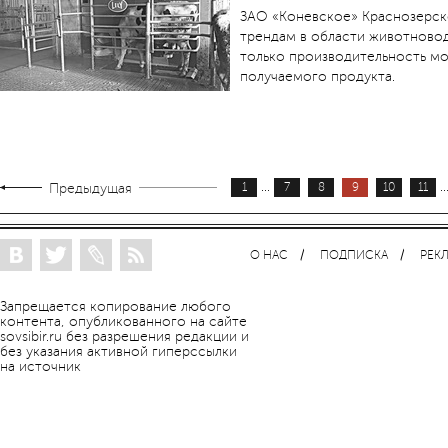
ЗАО «Коневское» Краснозерск
трендам в области животново
только производительность мо
получаемого продукта.
...
..
Предыдущая
1
7
8
9
10
11
О НАС
ПОДПИСКА
РЕК
Запрещается копирование любого
контента, опубликованного на сайте
sovsibir.ru без разрешения редакции и
без указания активной гиперссылки
на источник