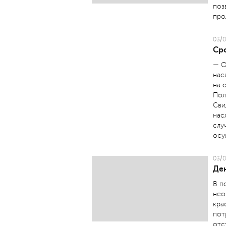
поз
про
03/0
Сро
— О
нас
на 
Пол
Сви
нас
слу
осу
03/0
Де
В п
нео
кра
пот
отс