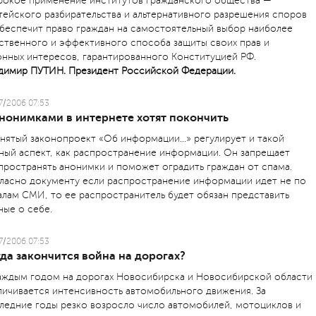
окое применение институтов гражданского общества —
тейского разбирательства и альтернативного разрешения споров
беспечит право граждан на самостоятельный выбор наиболее
ственного и эффективного способа защиты своих прав и
онных интересов, гарантированного Конституцией РФ.
димир ПУТИН. Президент Российской Федерации.
7/2006 07:53
анонимками в интернете хотят покончить
нятый законопроект «Об информации...» регулирует и такой
ный аспект, как распространение информации. Он запрещает
пространять анонимки и поможет оградить граждан от спама.
ласно документу если распространение информации идет не по
алам СМИ, то ее распространитель будет обязан представить
ные о себе.
7/2006 07:53
да закончится война на дорогах?
аждым годом на дорогах Новосибирска и Новосибирской области
личивается интенсивность автомобильного движения. За
ледние годы резко возросло число автомобилей, мотоциклов и