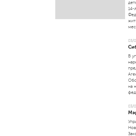
дет
14-
Фед
жит
мес
03/0
Си
В у
нар
пре
Аге
Обс
на 
фед
03/0
Мэ
Упр
Нов
Зак