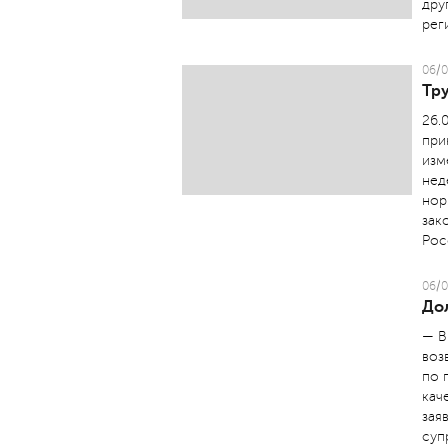
дру
рег
06/0
Тр
26.
при
изм
нед
нор
зак
Рос
06/0
До
— В
воз
по 
кач
зая
суп