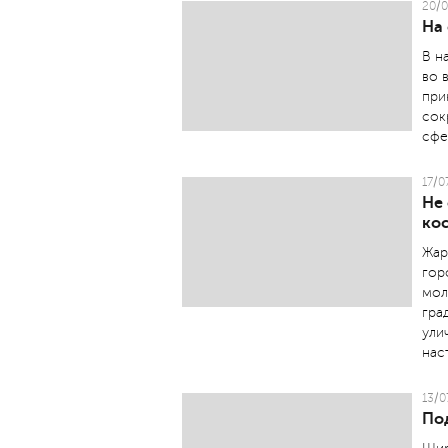
20/0
На 
В н
во 
при
сок
сфе
17/0
Не 
ко
Жар
гор
мол
гра
ули
нас
13/0
По