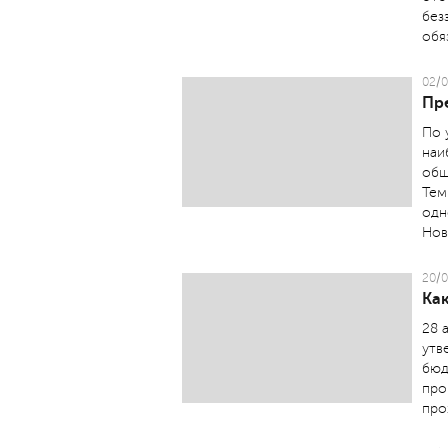
без
обя
02/0
Пр
По 
наи
обш
Тем
одн
Нов
20/0
Ка
28 
утв
бюд
про
про