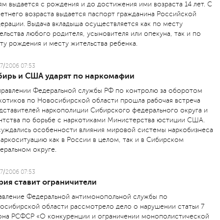
ям выдается с рождения и до достижения ими возраста 14 лет. С
летнего возраста выдается паспорт гражданина Российской
ерации. Выдача вкладыша осуществляется как по месту
ельства любого родителя, усыновителя или опекуна, так и по
ту рождения и месту жительства ребенка.
7/2006 07:53
бирь и США ударят по наркомафии
правлении Федеральной службы РФ по контролю за оборотом
котиков по Новосибирской области прошла рабочая встреча
дставителей наркополиции Сибирского федерального округа и
нтства по борьбе с наркотиками Министерства юстиции США.
уждались особенности влияния мировой системы наркобизнеса
наркоситуацию как в России в целом, так и в Сибирском
еральном округе.
7/2006 07:53
рия ставит ограничители
авление Федеральной антимонопольной службы по
осибирской области рассмотрело дело о нарушении статьи 7
она РСФСР «О конкуренции и ограничении монополистической