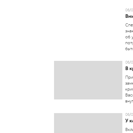
06/0
Вн
Спе
зна
об 
пот
быт
06/0
В 
При
зам
кри
Вас
вну
06/0
У 
Вкл