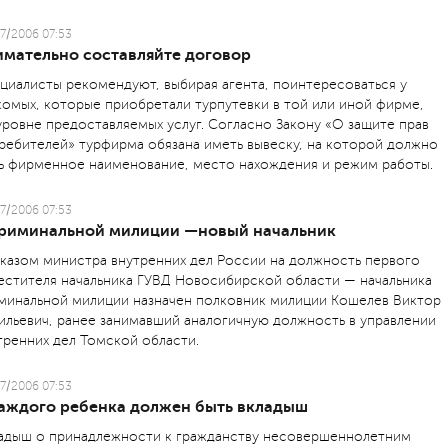
7/2006 07:53
имательно составляйте договор
циалисты рекомендуют, выбирая агента, поинтересоваться у
комых, которые приобретали турпутевки в той или иной фирме,
уровне предоставляемых услуг. Согласно Закону «О защите прав
ребителей» турфирма обязана иметь вывеску, на которой должно
ь фирменное наименование, место нахождения и режим работы.
7/2006 07:53
криминальной милиции —новый начальник
казом министра внутренних дел России на должность первого
естителя начальника ГУВД Новосибирской области — начальника
минальной милиции назначен полковник милиции Кошелев Виктор
ильевич, ранее занимавший аналогичную должность в управлении
тренних дел Томской области.
7/2006 07:53
каждого ребенка должен быть вкладыш
адыш о принадлежности к гражданству несовершеннолетним