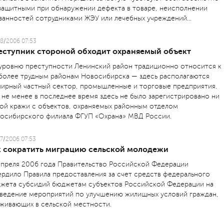
защитными при обнаружении дефекта в товаре, неисполнении
занностей сотрудниками ЖЭУ или лечебных учреждений...
8/2006 07:53
еступник стороной обходит охраняемый объект
уровню преступности Ленинский район традиционно относится к
более трудным районам Новосибирска — здесь располагаются
ирный частный сектор, промышленные и торговые предприятия.
 не менее в последнее время здесь не было зарегистрировано ни
ой кражи с объектов, охраняемых районным отделом
осибирского филиала ФГУП «Охрана» МВД России.
7/2006 07:53
к сократить миграцию сельской молодежи
апреля 2006 года Правительство Российской Федерации
ердило Правила предоставления за счет средств федерального
жета субсидий бюджетам субъектов Российской Федерации на
ведение мероприятий по улучшению жилищных условий граждан,
живающих в сельской местности.