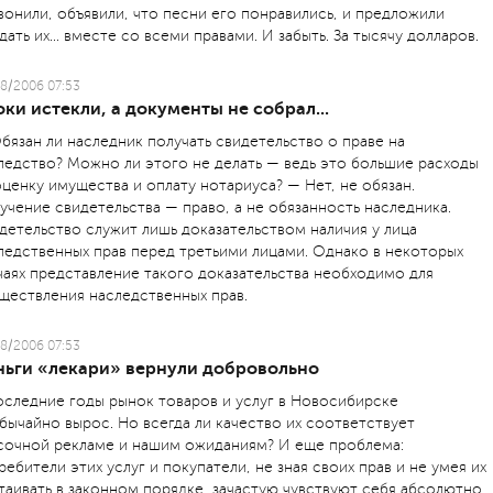
вонили, объявили, что песни его понравились, и предложили
дать их… вместе со всеми правами. И забыть. За тысячу долларов.
8/2006 07:53
ки истекли, а документы не собрал...
бязан ли наследник получать свидетельство о праве на
ледство? Можно ли этого не делать — ведь это большие расходы
оценку имущества и оплату нотариуса? — Нет, не обязан.
учение свидетельства — право, а не обязанность наследника.
детельство служит лишь доказательством наличия у лица
ледственных прав перед третьими лицами. Однако в некоторых
чаях представление такого доказательства необходимо для
ществления наследственных прав.
8/2006 07:53
ньги «лекари» вернули добровольно
оследние годы рынок товаров и услуг в Новосибирске
бычайно вырос. Но всегда ли качество их соответствует
сочной рекламе и нашим ожиданиям? И еще проблема:
ребители этих услуг и покупатели, не зная своих прав и не умея их
таивать в законном порядке, зачастую чувствуют себя абсолютно