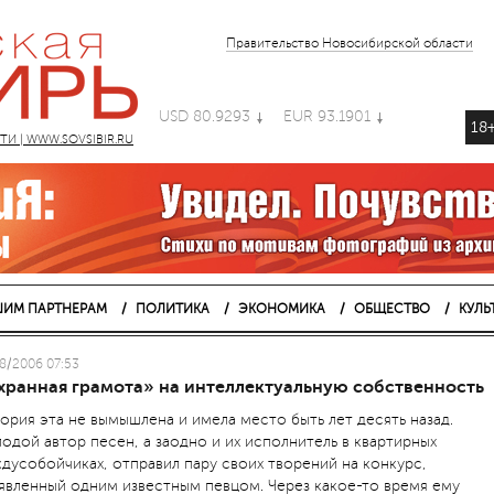
Правительство Новосибирской области
USD 80.9293
EUR 93.1901
18
 | WWW.SOVSIBIR.RU
ИМ ПАРТНЕРАМ
ПОЛИТИКА
ЭКОНОМИКА
ОБЩЕСТВО
КУЛЬ
8/2006 07:53
хранная грамота» на интеллектуальную собственность
ория эта не вымышлена и имела место быть лет десять назад.
одой автор песен, а заодно и их исполнитель в квартирных
дусобойчиках, отправил пару своих творений на конкурс,
явленный одним известным певцом. Через какое-то время ему