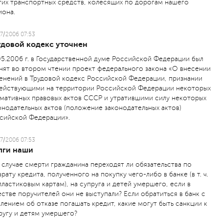
гих транспортных средств, колесящих по дорогам нашего
иона.
7/2006 07:53
удовой кодекс уточнен
05.2006 г. в Государственной думе Российской Федерации был
нят во втором чтении проект федерального закона «О внесении
енений в Трудовой кодекс Российской Федерации, признании
ействующими на территории Российской Федерации некоторых
мативных правовых актов СССР и утратившими силу некоторых
онодательных актов (положение законодательных актов)
сийской Федерации».
7/2006 07:53
лги наши
 случае смерти гражданина переходят ли обязательства по
врату кредита, полученного на покупку чего-либо в банке (в т. ч.
пластиковым картам), на супруга и детей умершего, если в
естве поручителей они не выступали? Если обратиться в банк с
влением об отказе погашать кредит, какие могут быть санкции к
ругу и детям умершего?