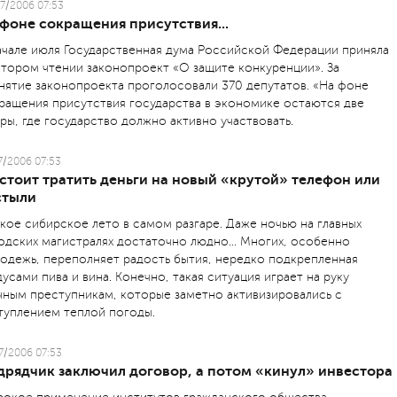
7/2006 07:53
фоне сокращения присутствия...
ачале июля Государственная дума Российской Федерации приняла
втором чтении законопроект «О защите конкуренции». За
нятие законопроекта проголосовали 370 депутатов. «На фоне
ращения присутствия государства в экономике остаются две
ры, где государство должно активно участвовать.
7/2006 07:53
стоит тратить деньги на новый «крутой» телефон или
стыли
кое сибирское лето в самом разгаре. Даже ночью на главных
одских магистралях достаточно людно... Многих, особенно
одежь, переполняет радость бытия, нередко подкрепленная
дусами пива и вина. Конечно, такая ситуация играет на руку
чным преступникам, которые заметно активизировались с
туплением теплой погоды.
7/2006 07:53
дрядчик заключил договор, а потом «кинул» инвестора