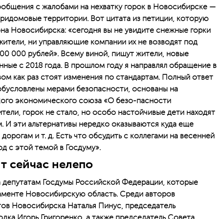
ообщения с жалобами на нехватку горок в Новосибирске —
придомовые территории. Вот цитата из петиции, которую
на Новосибирска: «сегодня вы не увидите снежные горки
жители, ни управляющие компании их не возводят под
00 000 рублей». Всему виной, пишут жители, новые
ные с 2018 года. В прошлом году я направлял обращение в
ом как раз стоят изменения по стандартам. Полный ответ
 обусловлены мерами безопасности, основаны на
кого экономического союза «О безо-пасности
ители, горок не стало, но особо настойчивые дети находят
. И эти альтернативы нередко оказываются куда еще
 дорогам и т. д. Есть что обсудить с коллегами на весенней
од с этой темой в Госдуму».
т сейчас нелепо
 депутатам Госдумы Российской Федерации, которые
аменте Новосибирскую область. Среди авторов
тов Новосибирска Наталья Пинус, председатель
ка Игорь Григоренко, а также председатель Совета