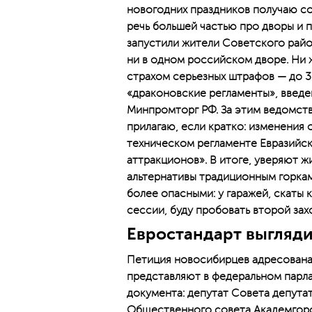
новогодних праздников получаю с
речь большей частью про дворы и 
запустили жители Советского райо
ни в одном российском дворе. Ни 
страхом серьезных штрафов — до 3
«драконовские регламенты», введен
Минпромторг РФ. За этим ведомств
прилагаю, если кратко: изменения
техническом регламенте Евразийс
аттракционов». В итоге, уверяют ж
альтернативы традиционным горкам
более опасными: у гаражей, скаты к
сессии, буду пробовать второй зах
Евростандарт выгляди
Петиция новосибирцев адресована
представляют в федеральном парл
документа: депутат Совета депута
Общественного совета Академгород