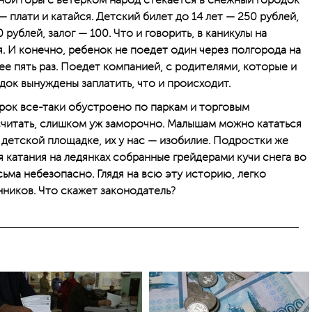
ной горы с ветерком народ стекается в снежный городок
 плати и катайся. Детский билет до 14 лет — 250 рублей,
рублей, залог — 100. Что и говорить, в каникулы на
. И конечно, ребенок не поедет один через полгорода на
нее пять раз. Поедет компанией, с родителями, которые и
родок вынуждены заплатить, что и происходит.
орок все-таки обустроено по паркам и торговым
считать, слишком уж заморочно. Малышам можно кататься
 детской площадке, их у нас — изобилие. Подростки же
 катания на ледянках собранные грейдерами кучи снега во
сьма небезопасно. Глядя на всю эту историю, легко
ников. Что скажет законодатель?