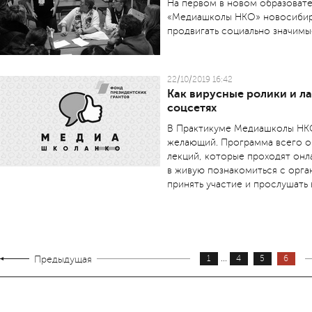
На первом в новом образоват
«Медиашколы НКО» новосибир
продвигать социально значимы
22/10/2019 16:42
Как вирусные ролики и ла
соцсетях
В Практикуме Медиашколы НКО
желающий. Программа всего об
лекций, которые проходят онл
в живую познакомиться с орга
принять участие и прослушать
...
Предыдущая
1
4
5
6