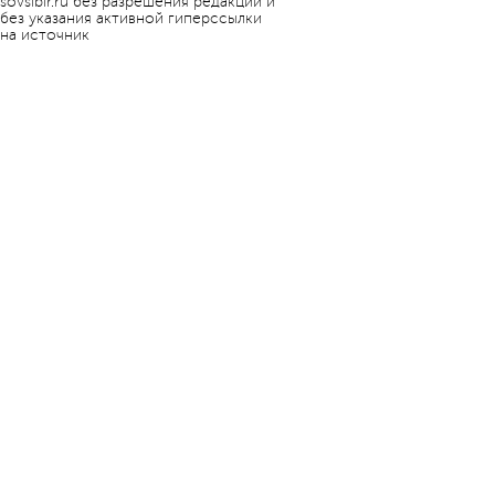
sovsibir.ru без разрешения редакции и
без указания активной гиперссылки
на источник