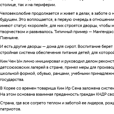
столице, так и на периферии.
Человеколюбие продолжается и живет в делах, в заботе о 
будущем. Это воплощается, в первую очередь в отношении 
имеют статус «королей», для них строятся дворцы, чтобы
творчеством и развивалось. Типичный пример — Мангендэс
Пхеньяне.
И есть другие дворцы — дома для сирот. Воспитание берет 
стройная система обес­печения питания детей, для которо
Ким Чен Ын лично инициировал и руководил делом реконс
детсоюзовских лагерей в стране, принял меры для произво
школьной формой, обувью, ранцами, учебными принадлежно
государства.
В Корее со времен товарища Ким Ир Сена заложена систем
На этом основана взаимная преданность граждан КНДР сво
Страна, где все согрето теплом и заботой ее лидеров, рож
патриотов.