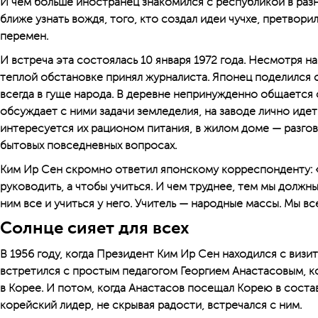
И чем больше иностранец знакомился с республикой в разн
ближе узнать вождя, того, кто создал идеи чучхе, претворил
перемен.
И встреча эта состоялась 10 января 1972 года. Несмотря н
теплой обстановке принял журналиста. Японец поделился
всегда в гуще народа. В деревне непринужденно общается
обсуждает с ними задачи земледелия, на заводе лично иде
интересуется их рационом питания, в жилом доме — разго
бытовых повседневных вопросах.
Ким Ир Сен скромно ответил японскому корреспонденту: 
руководить, а чтобы учиться. И чем труднее, тем мы должны
ним все и учиться у него. Учитель — народные массы. Мы все
Солнце сияет для всех
В 1956 году, когда Президент Ким Ир Сен находился с визит
встретился с простым педагогом Георгием Анастасовым, к
в Корее. И потом, когда Анастасов посещал Корею в соста
корейский лидер, не скрывая радости, встречался с ним.