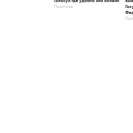
Голосуй где удобно или онлайн
Выб
Гос
Политика
Фед
Пол