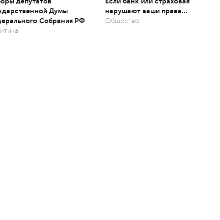
оры депутатов
Если банк или страховая
ударственной Думы
нарушают ваши права…
ерального Собрания РФ
Общество
итика