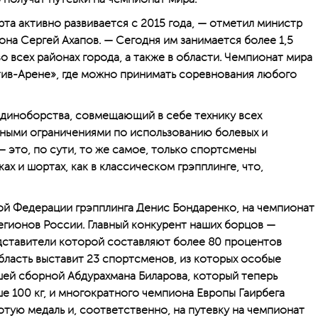
та активно развивается с 2015 года, — отметил министр
она Сергей Ахапов. — Сегодня им занимается более 1,5
о всех районах города, а также в области. Чемпионат мира
тив-Арене», где можно принимать соревнования любого
единоборства, совмещающий в себе технику всех
ьными ограничениями по использованию болевых и
 это, по сути, то же самое, только спортсмены
ах и шортах, как в классическом грэпплинге, что,
ой Федерации грэпплинга Денис Бондаренко, на чемпионат
регионов России. Главный конкурент наших борцов —
дставители которой составляют более 80 процентов
ласть выставит 23 спортсменов, из которых особые
шей сборной Абдурахмана Биларова, который теперь
е 100 кг, и многократного чемпиона Европы Гаирбега
отую медаль и, соответственно, на путевку на чемпионат