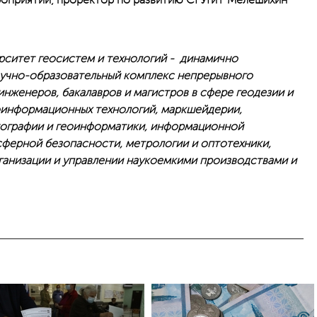
оприятий, проректор по развитию СГУГиТ Мелешихин
рситет геосистем и технологий - динамично
учно-образовательный комплекс непрерывного
инженеров, бакалавров и магистров в сфере геодезии и
оинформационных технологий, маркшейдерии,
ртографии и геоинформатики, информационной
сферной безопасности, метрологии и оптотехники,
ганизации и управлении наукоемкими производствами и