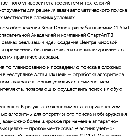
твенного университета геосистем и технологий
нструменты для решения задач автоматического поиска
ах местности в сложных условиях.
мном обеспечении SmartDrones, разрабатываемым СГУГиТ
пасательной Академией и компанией СтартАп.ТВ.
 в рамках реализации идеи создания Центра мировой
и и применения беспилотников и специализированного
ения практических задач.
я по планированию и проведению поиска в сложных
 в Республике Алтай. Их цель — отработка алгоритмов
ном квадрате в горных условиях с применением
интеллекта, позволяющих осуществить поиск в любую
спешно. В результате эксперимента, с применением
ные алгоритмы для оперативного поиска и обнаружения
й, возможно более широкое применение аппаратно-
вых целях» — прокомментировал участник учебно-