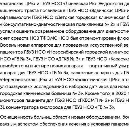
«Баганская ЦРБ» и ГБУЗ НСО «Линевская РБ». Эндоскопы дл
кишечного тракта появились в ГБУЗ НСО «Здвинская ЦРБ» и
офтальмологи ГБУЗ НСО «Детская городская клиническая 
«Консультативно-диагностическая поликлиника № 2» и ГБ
успели оценить современное оборудование для диагностич
счет средств НСЗ ТФОМС НСО был отремонтирован флюор
Восемь новых аппаратов для проведения искусственной вен
пациентов ГБУЗ НСО «Новосибирский городской клиническ
НСО «ГБ № 3», ГБУЗ НСО «ДГКБ № 3» и ГБУЗ НСО «Карасукс
приобретены и четыре новых аппарата — портативный ульт
аппарат для ГБУЗ НСО «ГБ № 3», наркозные аппараты для 
«Черепановская ЦРБ» и ГБУЗ НСО «Болотнинская ЦРБ», а т
ультразвуковых исследований с набором датчиков для нов
городская клиническая больница № 3». Кроме того, в 2020
мониторов пациента для ГБУЗ НСО «ГКБСМП № 2» и ГБУЗ Н
31 концентратора кислорода для ГБУЗ НСО «ГБ № 3».
Оснащенность больниц области новым оборудованием, бол
важным аспектом обеспечения лечения в условиях пандем