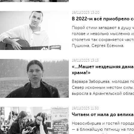
19/11/2025 13:20
В 2022-м всё приобрело 
Порой стихи западают в душу ч
голове и невольно мысленно и
столетия так сохраняется час
Пушкина, Сергея Есенина.
19/11/2025 13:13
«...Машет нездешняя дама
храма!»
Варвара Заборцева, молодая п
Север исконным местом силы. 
выросла в Архангельской облас
19/11/2025 11:30
Читаем от мала до велика
Новосибирцев и гостей города
— в ближайшую пятницу на пл