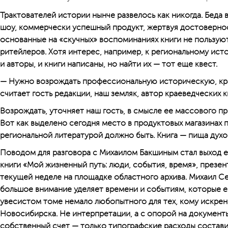
Трактователей истории нынче развелось как никогда. Беда 
шоу, коммерчески успешный продукт, жертвуя достоверно
основанные на «скучных» воспоминаниях книги не пользуют
ритейлеров. Хотя интерес, например, к региональному исто
и авторы, и книги написаны, но найти их — тот еще квест.
— Нужно возрождать профессиональную историческую, кр
считает гость редакции, наш земляк, автор краеведческих к
Возрождать, уточняет наш гость, в смысле ее массового пр
Вот как выделено сегодня место в продуктовых магазинах п
региональной литературой должно быть. Книга — пища духо
Поводом для разговора с Михаилом Бакшиным стал выход 
книги «Мой жизненный путь: люди, события, время», презе
текущей неделе на площадке областного архива. Михаил С
большое внимание уделяет времени и событиям, которые е
увесистом томе немало любопытного для тех, кому искре
Новосибирска. Не интерпретации, а с опорой на документы.
собственный счет — только типографские расходы составил