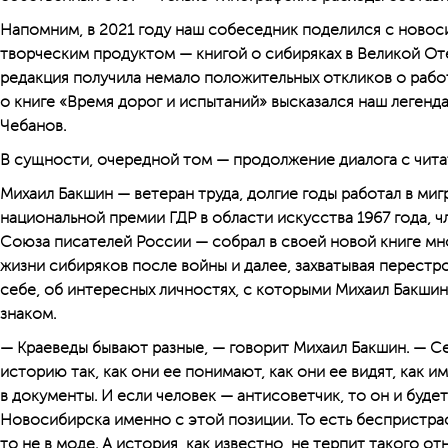
Напомним, в 2021 году наш собеседник поделился с ново
творческим продуктом — книгой о сибиряках в Великой От
редакция получила немало положительных откликов о работ
о книге «Время дорог и испытаний» высказался наш леген
Чебанов.
В сущности, очередной том — продолжение диалога с чита
Михаил Бакшин — ветеран труда, долгие годы работал в ми
национальной премии ГДР в области искусства 1967 года, 
Союза писателей России — собрал в своей новой книге мн
жизни сибиряков после вой­ны и далее, захватывая перестр
себе, об интересных личностях, с которыми Михаил Бакшин
знаком.
— Краеведы бывают разные, — говорит Михаил Бакшин. — С
историю так, как они ее понимают, как они ее видят, как и
в документы. И если человек — антисоветчик, то он и буде
Новосибирска именно с этой позиции. То есть беспристрас
то не в моде. А история, как известно, не терпит такого о