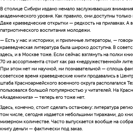
В столице Сибири издано немало заслуживающих внимания
академического уровня. Как правило, они доступны только в
Даже крае­ведческие открытки — редкость на прилавках. А 
патриотического воспитания молодежи.
— Есть у нас и историки, и приличные литераторы, — говор
краеведческая литература была широко доступна. В советс
здесь, и в Москве тоже. Если сейчас взглянуть на полки кн
70 из ассортимента стоит как раз «недружественной» лите
При этом нет ни научной, ни познавательной — сплошь фан
советское время краеведческие книги продавались в Цент
штаба Красноармейского военного округа располагался Те
пользовался большой популярностью у читателей. На Крас
«Академкнига» — теперь его тоже нет.
Здесь, конечно, стоит сделать остановку: литература реги
том числе, сегодня издается небольшими тиражами, до книж
мизерном количестве. Часто выпускается вообще на собр
книгу деньги — фактически под заказ.