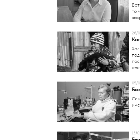
Вот
то 
вык
26/0
Ко
Хол
под
пос
дес
05/0
Биз
Сем
име
15/0
Бе