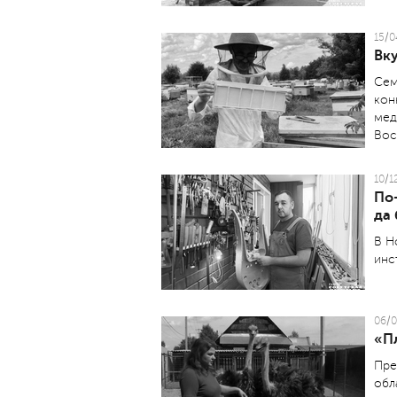
15/0
Вк
Сем
кон
мед
Вос
10/1
По
да
В Н
инс
06/0
«П
Пре
обл