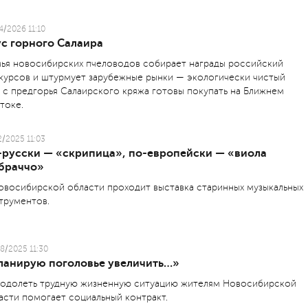
4/2026 11:10
ус горного Салаира
ья новосибирских пчеловодов собирает награды российский
курсов и штурмует зарубежные рынки — экологически чистый
 с предгорья Салаирского кряжа готовы покупать на Ближнем
токе.
2/2025 11:03
-русски — «скрипица», по-европейски — «виола
 браччо»
овосибирской области проходит выставка старинных музыкальных
трументов.
8/2025 11:30
ланирую поголовье увеличить…»
одолеть трудную жизненную ситуацию жителям Новосибирской
асти помогает социальный контракт.