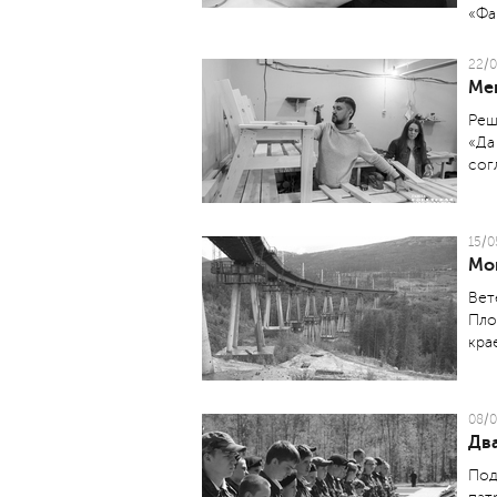
­«Ф
22/0
Ме
Реш
«Да
сог
15/0
Мо
Вет
Пло
кра
08/0
Дв
Под