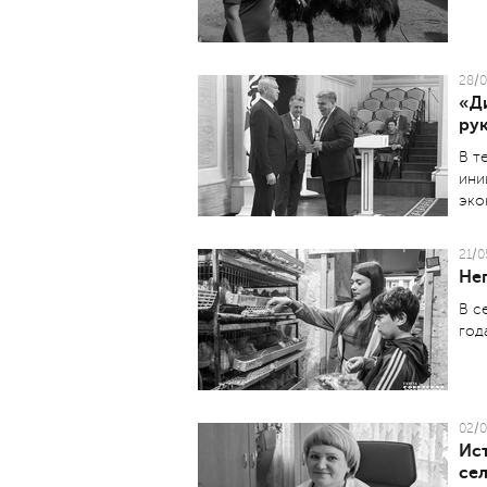
28/0
«Д
ру
В т
ини
эко
21/0
Не
В с
год
02/0
Ист
се