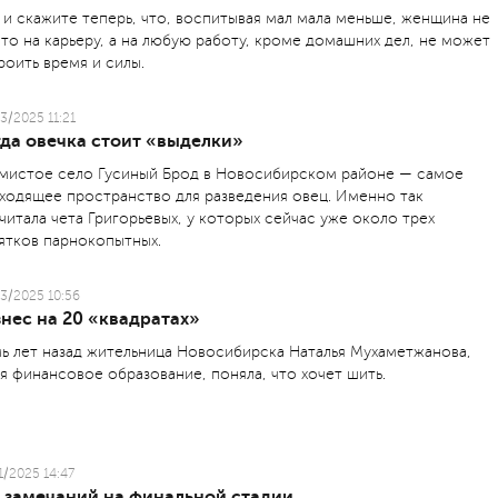
 и скажите теперь, что, воспитывая мал мала меньше, женщина не
что на карьеру, а на любую работу, кроме домашних дел, не может
роить время и силы.
3/2025 11:21
гда овечка стоит «выделки»
мистое село Гусиный Брод в Новосибирском районе — самое
ходящее пространство для разведения овец. Именно так
читала чета Григорьевых, у которых сейчас уже около трех
ятков парнокопытных.
3/2025 10:56
нес на 20 «квадратах»
ь лет назад жительница Новосибирска Наталья Мухаметжанова,
я финансовое образование, поняла, что хочет шить.
1/2025 14:47
з замечаний на финальной стадии