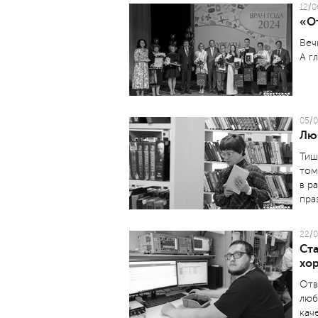
12/0
«От
Веч
А г
05/0
Лю
Тиш
том
в р
пра
22/0
Ст
хо
Отв
люб
кач