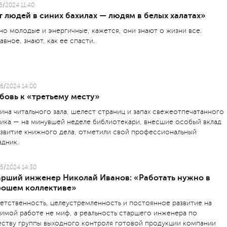
6/2024 11:40
 людей в синих бахилах — людям в белых халатах»
но молодые и энергичные, кажется, они знают о жизни все.
лавное, знают, как ее спасти.
6/2024 14:00
бовь к «третьему месту»
ина читального зала, шелест страниц и запах свежеотпечатанного
ика — на минувшей неделе библиотекари, внесшие особый вклад
азвитие книжного дела, отметили свой профессиональный
здник.
5/2024 14:30
арший инженер Николай Иванов: «Работать нужно в
рошем коллективе»
етственность, целе­устремленность и постоянное развитие на
имой работе не миф, а реальность старшего инженера по
еству группы выходного контроля готовой продукции компании