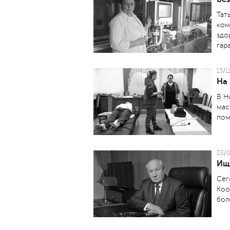
Тат
ком
здо
гар
13/1
На
В Н
мас
пом
03/0
Ищ
Сег
Коо
бол