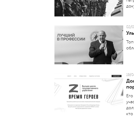
пат
док
02/0
Ул
Топ
обл
19/0
До
по
Его
уча
дол
кто