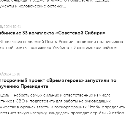
роны, снаряды, предметы личного пользования, одежда,
ументы и человеческие останки…
5/2024 10:41
ыбинские 33 комплекта «Советской Сибири»
-5 сельских отделений Поч­ты России, по версии подписчиков
астной газеты, возглавило Улыбино в Искитимском районе.
4/2024 13:18
лгосрочный проект «Время героев» запустили по
ручению Президента
 цель – набрать самых сильных и ответственных из числа
стников СВО и подготовить для работы на руководящих
жностях в органах власти и госкорпорациях. Чтобы определить,
 потянет такую нагрузку, кандидаты проходят серьёзный отбор.