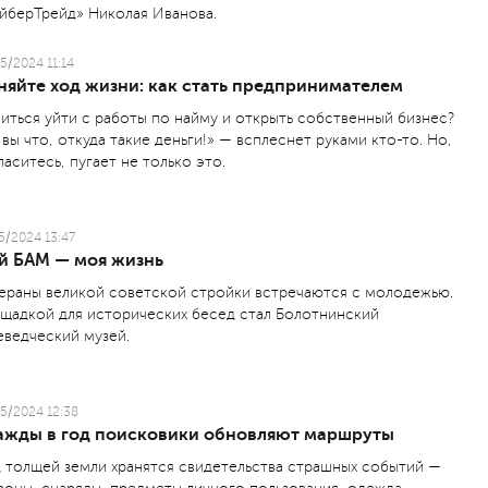
айберТрейд» Николая Иванова.
5/2024 11:14
няйте ход жизни: как стать предпринимателем
иться уйти с работы по найму и открыть собственный бизнес?
 вы что, откуда такие деньги!» — всплеснет руками кто-то. Но,
ласитесь, пугает не только это.
5/2024 13:47
й БАМ — моя жизнь
ераны великой советской стройки встречаются с молодежью.
щадкой для исторических бесед стал Болотнинский
еведческий музей.
5/2024 12:38
ажды в год поисковики обновляют маршруты
 толщей земли хранятся свидетельства страшных событий —