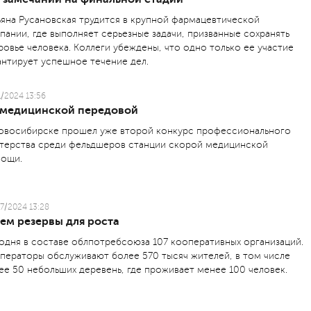
ьяна Русановская трудится в крупной фармацевтической
пании, где выполняет серьезные задачи, призванные сохранять
ровье человека. Коллеги убеждены, что одно только ее участие
антирует успешное течение дел.
1/2024 13:56
 медицинской передовой
овосибирске прошел уже второй конкурс профессионального
терства среди фельдшеров станции скорой медицинской
ощи.
7/2024 13:28
ем резервы для роста
одня в составе облпотребсоюза 107 кооперативных организаций.
ператоры обслуживают более 570 тысяч жителей, в том числе
ее 50 небольших деревень, где проживает менее 100 человек.