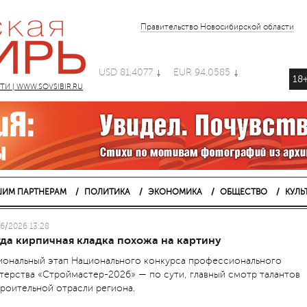
Правительство Новосибирской области
USD 81.4077
EUR 94.0585
18
 | WWW.SOVSIBIR.RU
ИМ ПАРТНЕРАМ
ПОЛИТИКА
ЭКОНОМИКА
ОБЩЕСТВО
КУЛЬ
6/2026 13:28
гда кирпичная кладка похожа на картину
иональный этап Национального конкурса профессионального
терства «Строймастер-2026» — по сути, главный смотр талантов
троительной отрасли региона.