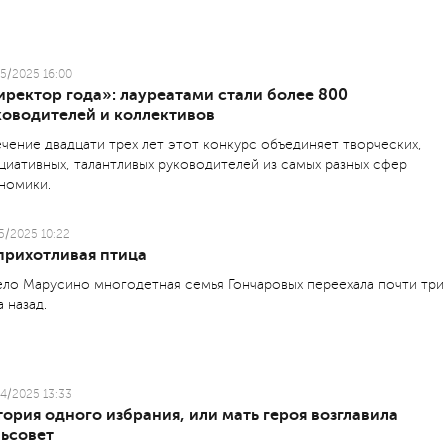
5/2025 16:00
иректор года»: лауреатами стали более 800
ководителей и коллективов
ечение двадцати трех лет этот конкурс объединяет творческих,
циативных, талантливых руководителей из самых разных сфер
номики.
5/2025 10:22
прихотливая птица
ело Марусино многодетная семья Гончаровых переехала почти три
а назад.
4/2025 13:33
ория одного избрания, или мать героя возглавила
льсовет