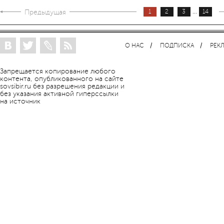
...
Предыдущая
1
2
3
14
О НАС
ПОДПИСКА
РЕК
Запрещается копирование любого
контента, опубликованного на сайте
sovsibir.ru без разрешения редакции и
без указания активной гиперссылки
на источник