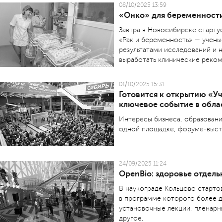
08/10/2025 13:59
«Онко» для беременности
Завтра в Новосибирске старту
«Рак и беременность» — учены
результатами исследований и 
выработать клинические реком
01/10/2025 15:31
Готовится к открытию «У
ключевое событие в обла
Интересы бизнеса, образован
одной площадке, форуме-выста
24/09/2025 11:24
OpenBio: здоровье отдель
В наукограде Кольцово старто
в программе которого более д
установочные лекции, пленарн
другое.