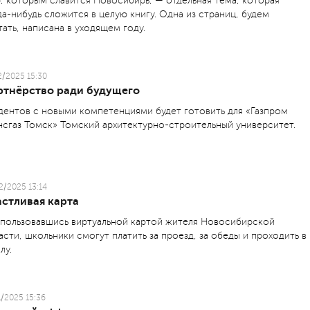
, которым славится Новосибирь, — отдельная тема, которая
да-нибудь сложится в целую книгу. Одна из страниц, будем
тать, написана в уходящем году.
2/2025 15:30
ртнёрство ради будущего
дентов с новыми компетенциями будет готовить для «Газпром
нсгаз Томск» Томский архитектурно-строи­тельный университет.
2/2025 13:14
астливая карта
пользовавшись виртуальной картой жителя Новосибирской
асти, школьники смогут платить за проезд, за обеды и проходить в
лу.
1/2025 15:36