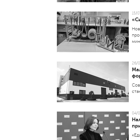
15/0
«С
Нов
про
мин
26/0
Ма
фо
Сов
ста
04/0
На
пр
«Ед