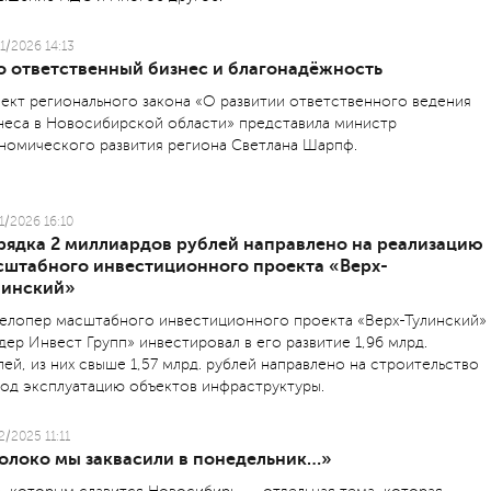
1/2026 14:13
о ответственный бизнес и благонадёжность
ект регионального закона «О развитии ответственного ведения
неса в Новосибирской области» представила министр
номического развития региона Светлана Шарпф.
1/2026 16:10
рядка 2 миллиардов рублей направлено на реализацию
сштабного инвестиционного проекта «Верх-
линский»
елопер масштабного инвестиционного проекта «Верх-Тулинский»
дер Инвест Групп» инвестировал в его развитие 1,96 млрд.
лей, из них свыше 1,57 млрд. рублей направлено на строительство
вод эксплуатацию объектов инфраструктуры.
2/2025 11:11
олоко мы заквасили в понедельник…»