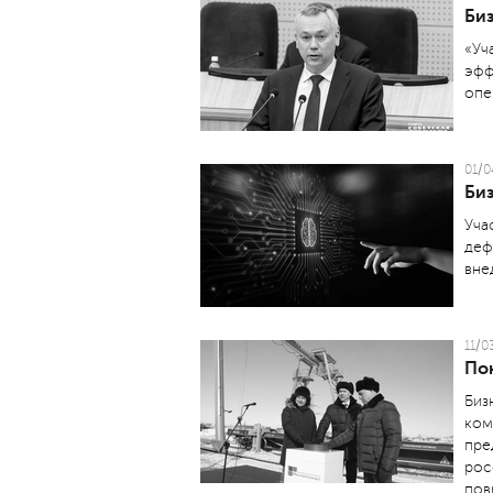
Би
«Уч
эфф
опе
01/0
Биз
Уча
деф
вне
11/0
Пон
Биз
ком
пре
рос
пов