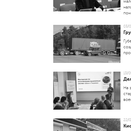
мал
нал
пон
03/0
Гр
Губ
соз
про
13/0
Дел
На 
ста
вое
22/0
Ки