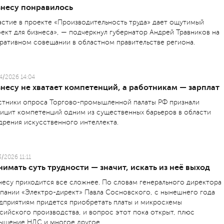
знесу понравилось
астие в проекте «Производительность труда» дает ощутимый
ект для бизнеса», — подчеркнул губернатор Андрей Травников на
ративном совещании в областном правительстве региона.
4/2026 14:04
несу не хватает компетенций, а работникам — зарплат
стники опроса Торгово-промышленной палаты РФ признали
ицит компетенций одним из существенных барьеров в области
дрения искусственного интеллекта.
3/2026 11:11
имать суть трудности — значит, искать из неё выход
несу приходится все сложнее. По словам генерального директора
пании «Электро-директ» Павла Сосновского, с нынешнего года
дприятиям придется приобретать платы и микросхемы
сийского производства, и вопрос этот пока открыт, плюс
ышение НДС и многое другое.