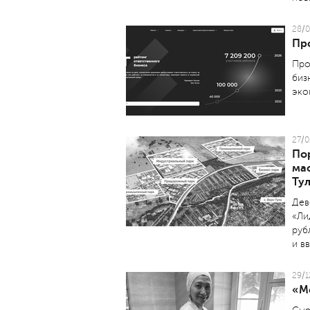
28/0
Пр
Про
биз
эко
27/0
По
ма
Ту
Дев
«Ли
руб
и в
29/1
«М