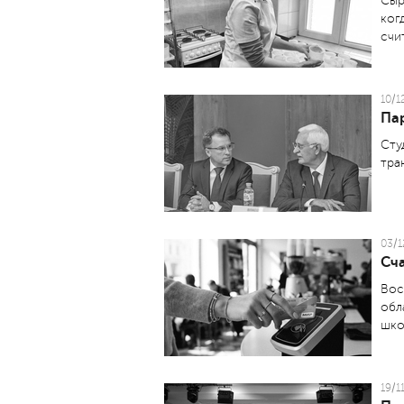
Сыр
ког
счи
10/1
Па
Сту
тра
03/1
Сч
Вос
обл
шко
19/1