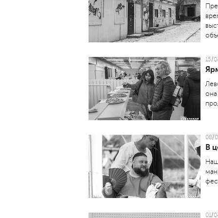
Пре
вре
выс
объ
15/0
Ярм
Лев
она
про
08/0
В ц
Наш
ман
фес
01/0