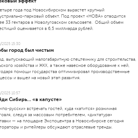
рковый эффект
четыре года под Новосибирском вырастет крупный
устриально-парковый объект. Под проект «НОВА» отводится
ее 33 гектаров в Новолуговском сельсовете. Общий объем
естиций оценивается в 6,5 миллиарда рублей.
1/2025 15:30
обы город был чистым
од, выпускающий малогабаритную спецтехнику для строительства,
ьского хозяйства и ЖКХ, а также навесное оборудование к ней,
годаря помощи государства оптимизировал производственные
цессы и вышел на новый этап развития.
1/2025 10:57
йди Сибирь… «в капусте»
 «по-русски» встречать гостей, куда «катится» розничная
говля, следуя за массовым потребителем, «диктатура»
тавки — на площадке Экспоцентра в Новосибирске сегодня
тораторы и ритейлеры обсуждают отраслевые тренды.