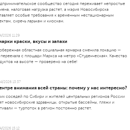
дпринимательское сообщество сегодня переживает непростые
мена, налоговая нагрузка растет, а мэрия Новосибирска
тавляет особые требования к временным нестационарным
ектам, сиречь ларькам и киоскам.
4/2026 11:29
арки краски, вкусы и запахи
обережная областная социальная ярмарка сменила локацию —
 переехала с площади Маркса на метро «Студенческая». Качество
дуктов на высоте — проверено на себе!
4/2026 13:37
ентре внимания всей страны: почему у нас интересно?
их соседей по Сибири и жителей центральных регионов России
ят новосибирские здравницы, открытые бассейны, пляжи и
тивали — турпоток в регион постоянно растет.
4/2026 15:12