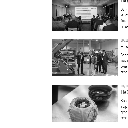
Па
За 
инд
бол
инв
19/1
Чт
Зав
сел
бла
про
19/1
На
Как
тор
дос
рес