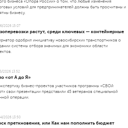
ого бизнеса «Опора России» о том, что любые изменения
оговых условий для предпринимателей должны быть просчитаны и
ятны бизнесу.
6/2026 15:07
узоперевозки растут, среди ключевых — контейнерные
ернатор одобрил инициативу новосибирских транспортников о
дании системы отбора значимых для экономики области
ектов.
5/2026 13:52
о «от А до Я»
экспертизу бизнес-проектов участников программы «СВОй
рт» свои презентации представили 45 ветеранов специальной
нной операции.
4/2026 13:50
оск преткновения, или Как нам пополнить бюджет