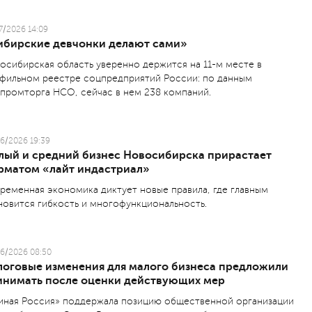
7/2026 14:09
ибирские девчонки делают сами»
осибирская область уверенно держится на 11-м месте в
фильном реестре соцпредприятий России: по данным
промторга НСО, сейчас в нем 238 компаний.
6/2026 19:39
лый и средний бизнес Новосибирска прирастает
рматом «лайт индастриал»
ременная экономика диктует новые правила, где главным
новится гибкость и многофункциональность.
6/2026 08:50
логовые изменения для малого бизнеса предложили
инимать после оценки действующих мер
иная Россия» поддержала позицию общественной организации