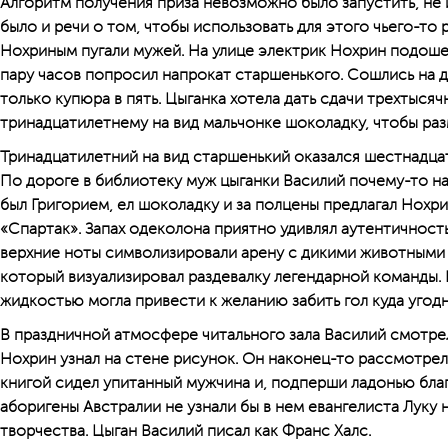
Алгоритм получения приза невозможно было запустить, не 
было и речи о том, чтобы использовать для этого чьего-то 
Нохриным пугали мужей. На улице электрик Нохрин подошел
пару часов попросил напрокат старшенького. Сошлись на дв
только купюра в пять. Цыганка хотела дать сдачи трехтыся
тринадцатилетнему на вид мальчонке шоколадку, чтобы раз
Тринадцатилетний на вид старшенький оказался шестнадца
По дороге в библиотеку муж цыганки Василий почему-то на
был Григорием, ел шоколадку и за полцены предлагал Нохр
«Спартак». Запах одеколона приятно удивлял аутентичнос
верхние ноты символизировали арену с дикими животными 
который визуализировал раздевалку легендарной команды.
жидкостью могла привести к желанию забить гол куда угодн
В праздничной атмосфере читального зала Василий смотре
Нохрин узнал на стене рисунок. Он наконец-то рассмотрел,
книгой сидел упитанный мужчина и, подперши ладонью благ
аборигены Австралии не узнали бы в нем евангелиста Луку 
творчества. Цыган Василий писал как Франс Халс.