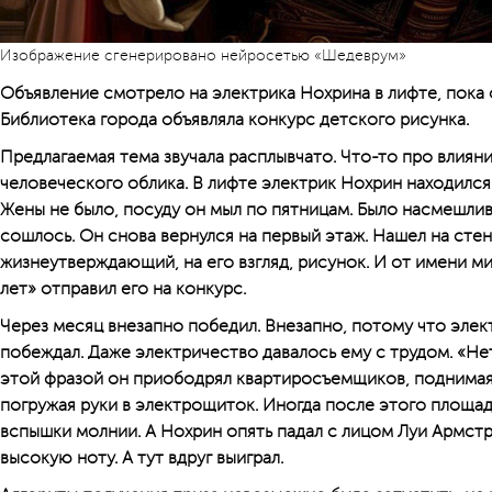
Изображение сгенерировано нейросетью «Шедеврум»
Объявление смотрело на электрика Нохрина в лифте, пока о
Библиотека города объявляла конкурс детского рисунка.
Предлагаемая тема звучала расплывчато. Что-то про влиян
человеческого облика. В лифте электрик Нохрин находился
Жены не было, посуду он мыл по пятницам. Было насмешлив
сошлось. Он снова вернулся на первый этаж. Нашел на ст
жизнеутверждающий, на его взгляд, рисунок. И от имени ми
лет» отправил его на конкурс.
Через месяц внезапно победил. Внезапно, потому что элек
побеждал. Даже электричество давалось ему с трудом. «Н
этой фразой он приободрял квартиросъемщиков, поднимаяс
погружая руки в электрощиток. Иногда после этого площад
вспышки молнии. А Нохрин опять падал с лицом Луи Армстр
высокую ноту. А тут вдруг выиграл.