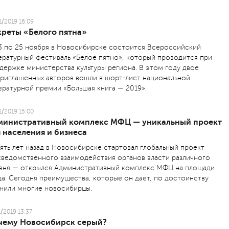
1/2019 16:09
креты «Белого пятна»
3 по 25 ноября в Ново­сибирске состоится Всероссийский
ературный фестиваль «Белое пятно», который проводится при
держке министерства культуры региона. В этом году двое
приглашенных авторов вошли в шорт-лист национальной
ературной премии «Большая книга — 2019».
1/2019 15:00
министративный комплекс МФЦ — уникальный проект
 населения и бизнеса
ять лет назад в Новосибирске стартовал глобальный проект
ведомственного взаимодействия органов власти различного
вня — открылся Административный комплекс МФЦ на площади
да. Сегодня преимущества, которые он дает, по достоинству
нили многие новосибирцы.
1/2019 13:37
чему Новосибирск серый?