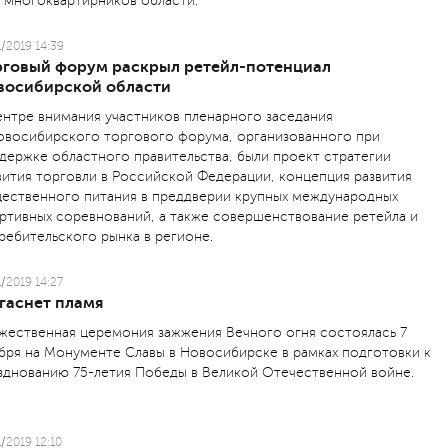
 многоквартирников области.
1/2019 14:39
рговый форум раскрыл ретейл-потенциал
восибирской области
ентре внимания участников пленарного заседания
Новосибирского торгового форума, организованного при
держке областного правительства, были проект стратегии
вития торговли в Российской Федерации, концепция развития
ественного питания в преддверии крупных международных
ртивных соревнований, а также совершенствование ретейла и
ребительского рынка в регионе.
1/2019 14:27
гаснет пламя
жественная церемония зажжения Вечного огня состоялась 7
бря на Монументе Славы в Новосибирске в рамках подготовки к
зднованию 75-летия Победы в Великой Отечественной войне.
1/2019 12:10