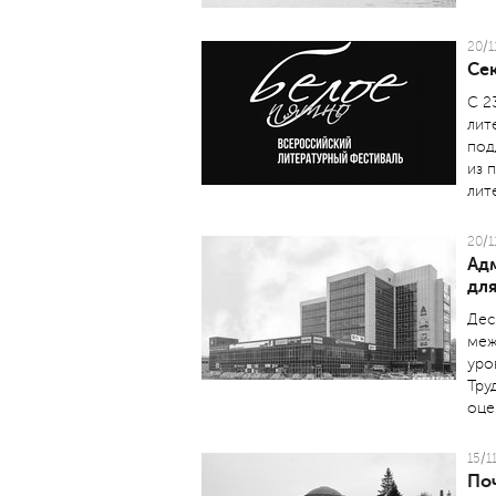
20/1
Се
С 2
лит
под
из 
лит
20/1
Ад
для
Дес
меж
уро
Тру
оце
15/1
По