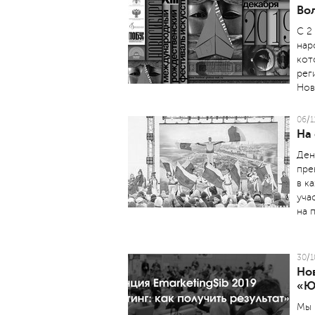
Во
С 2
нар
кот
рег
Нов
06/1
На
Ден
пре
в к
уча
на 
30/1
Но
«Ю
Мы 