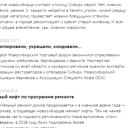
гие новосибирцы считают столицу Сибири серой. Нет, мнения,
ечно, разные. У каждого найдется в памяти уголок, милый сердцу.
роде мегаполис прирастает новыми блещущими стеклом
отками, в городе ремонтируют и красят старый жилфонд. И все-
и общее впечатление, увы, именно «серость».
1/2019 13:27
нглировали, украшали, колдовали…
рой Новосибирский торговый форум закончился отраслевыми
курсами хлебопеков, бартендеров и бариста. Мастерство
стников со всей области и соседних регионов оценили эксперты
ерации рестораторов и отельеров Сибири, Новосибирской
оциации барменов и Ассоциации Спешелти Кофе (SCA).
1/2019 13:12
вый лифт по программе ремонта
итальный ремонт домов продолжается и в снежное время года —
ример, в подъездах новосибирцев меняют лифты. Тем не менее
овная часть годового регионального плана выполнена, итоги
ведены: в 2019 году были подновлены более