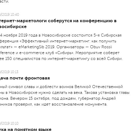
асти.
0/2019 10:40
тернет-маркетологи соберутся на конференцию в
восибирске
14 ноября 2019 года в Новосибирске состоится 5-я Сибирская
ференция «Эффективный интернет-маркетинг: как получить
ультат» — eMarketingSib 2019. Организаторы — Obuv Rossii
ference и e-commerce клуб «Сибирь». Мероприятие соберет
ее 150 специалистов по интернет-маркетингу со всей Сибири.
0/2019 10:13
дача почти фронтовая
вный символ славы и доблести воинов Великой Отечественной
ны в Новосибирске нужно сделать на века. Такова установка главы
иона. Вечером 15 октября, под дождем, губернатор Андрей
вников проверил, как идет восстановление монумента.
0/2019 10:10
ука на понятном языке