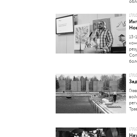
обл
17/1
Ин
Но
13-
кон
рез
Con
бол
17/1
За
Гла
вой
рег
Тра
17/1
На