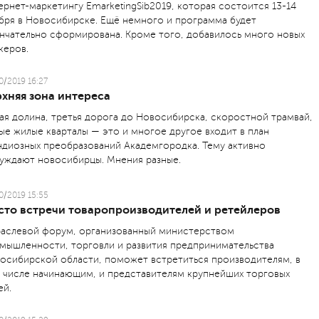
ернет-маркетингу EmarketingSib2019, которая состоится 13-14
бря в Новосибирске. Ещё немного и программа будет
нчательно сформирована. Кроме того, добавилось много новых
керов.
0/2019 16:27
хняя зона интереса
ая долина, третья дорога до Новосибирска, скоростной трамвай,
ые жилые кварталы — это и многое другое входит в план
ндиозных преобразований Академгородка. Тему активно
уждают новосибирцы. Мнения разные.
0/2019 15:55
сто встречи товаропроизводителей и ретейлеров
аслевой форум, организованный министерством
мышленности, торговли и развития предпринимательства
осибирской области, поможет встретиться производителям, в
 числе начинающим, и представителям крупнейших торговых
ей.