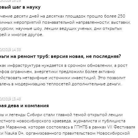
0/2019 15:29
рвый шаг в науку
ечение десяти дней на десятках площадок прошло более 250
личных мероприятий познавательной направленности: выставки,
курсии, научные шоу, лекции ведущих ученых, дни открытых
рей и многое другое.
0/2019 14:38
ьги на ремонт труб: версия новая, не последняя?
 как инфраструктура нуждается в срочном обновлении, а рост
ифов ограничен, энергетики предложили более активно
ействовать нетарифные источники инвестиций. Это позволит
влечь в модернизацию теплосетей дополнительные деньги.
0/2019 13:48
рая дева и компания
ы и легенды Сибири стали главной темой открытой лекции
естного новосибирского краеведа, журналиста и публициста
ря Маранина, которая состоялась в ГПНТБ в рамках VII Фестиваля
ки Nauka 0+, организованного правительством Новосибирской