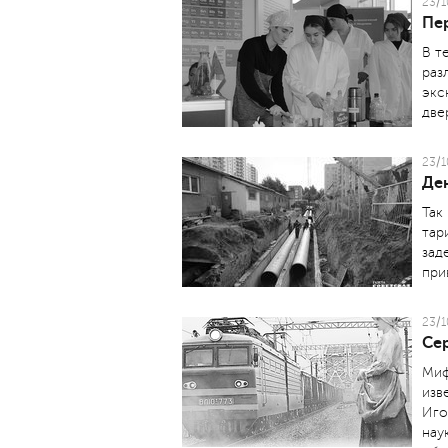
23/1
Пе
В т
раз
экс
две
23/1
Ден
Так
тар
зад
при
23/1
Се
Миф
изв
Иго
нау