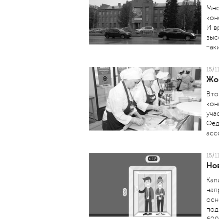
Мно
кон
И в
выс
так
15/1
Жо
Вто
кон
уча
Фед
асс
15/1
Но
Кап
нап
осн
под