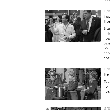
600
13/1
То
Но
В ц
II 
под
раз
общ
спо
пот
13/1
Не 
Тор
ноя
пра
13/1