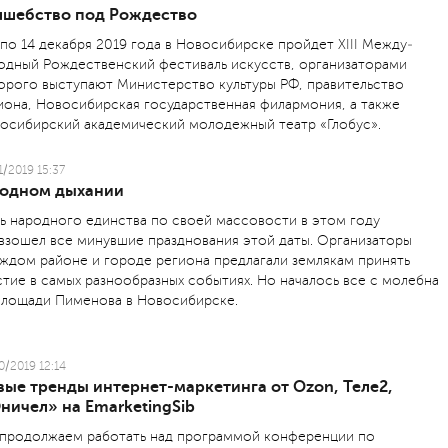
лшебство под Рождество
 по 14 декабря 2019 года в Новосибирске пройдет XIII Между­
одный Рождественский фестиваль искусств, организаторами
орого выступают Министерство культуры РФ, правительство
иона, Новосибирская государственная филармония, а также
осибирский академический молодежный театр «Глобус».
1/2019 15:37
 одном дыхании
ь народного единства по своей массовости в этом году
взошел все минувшие празднования этой даты. Организаторы
аждом районе и городе региона предлагали землякам принять
стие в самых разнообразных событиях. Но началось все с молебна
площади Пименова в Новосибирске.
0/2019 12:14
вые тренды интернет-маркетинга от Ozon, Теле2,
ничел» на EmarketingSib
продолжаем работать над программой конференции по