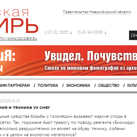
Правительство Новосибирской области
USD 82.1665
EUR 94.8366
18
 | WWW.SOVSIBIR.RU
ИМ ПАРТНЕРАМ
ПОЛИТИКА
ЭКОНОМИКА
ОБЩЕСТВО
КУЛЬ
1/2019 13:23
ия и техника vs снег
ные средства борьбы с гололедом вызывают жаркие споры в
сетях. Так, горожане бьют тревогу по поводу реагента «Бионорд»
асколько разрушительно он влияет на обувь, технику, собачьи
ы и в целом на экологию мегаполиса?