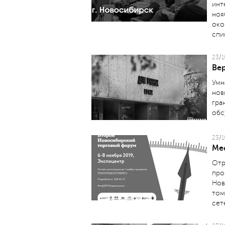
инт
ноя
око
спи
23/1
Вер
Умн
нов
гра
обс
23/1
Ме
Отр
про
Нов
том
сет