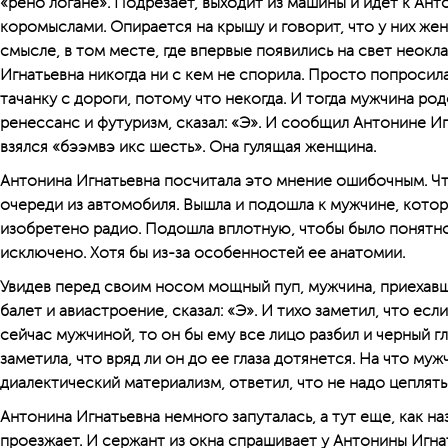
«рено логане». Подрезает, выходит из машины и идет к Ант
коромыслами. Опирается на крышу и говорит, что у них женщ
смысле, в том месте, где впервые появились на свет неокл
Игнатьевна никогда ни с кем не спорила. Просто попросил
тачанку с дороги, потому что некогда. И тогда мужчина род
ренессанс и футуризм, сказал: «Э». И сообщил Антонине Игна
взялся «бээмвэ икс шесть». Она гулящая женщина.
Антонина Игнатьевна посчитала это мнение ошибочным. Чт
очереди из автомобиля. Вышла и подошла к мужчине, которы
изобретено радио. Подошла вплотную, чтобы было понятн
исключено. Хотя бы из-за особенностей ее анатомии.
Увидев перед своим носом мощный пуп, мужчина, приехавш
балет и авиастроение, сказал: «Э». И тихо заметил, что ес
сейчас мужчиной, то он бы ему все лицо разбил и черный г
заметила, что вряд ли он до ее глаза дотянется. На что мужч
диалектический материализм, ответил, что не надо цеплять
Антонина Игнатьевна немного запуталась, а тут еще, как н
проезжает. И сержант из окна спрашивает у Антонины Игна