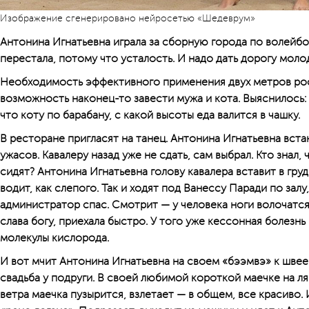
Изображение сгенерировано нейросетью «Шедеврум»
Антонина Игнатьевна играла за сборную города по волейбол
перестала, потому что усталость. И надо дать дорогу моло
Необходимость эффективного применения двух метров рос
возможность наконец-то завести мужа и кота. Выяснилось:
что коту по барабану, с какой высоты еда валится в чашку.
В ресторане пригласят на танец. Антонина Игнать­евна вста
ужасов. Кавалеру назад уже не сдать, сам выбрал. Кто знал
сидят? Антонина Игнатьевна голову кавалера вставит в груд
водит, как слепого. Так и ходят под Ванессу Паради по залу
администратор спас. Смотрит — у человека ноги волочатся 
слава богу, приехала быстро. У того уже кессонная болезнь 
молекулы кислорода.
И вот мчит Антонина Игнатьевна на своем «бээмвэ» к швее.
свадьба у подруги. В своей любимой короткой маечке на ля
ветра маечка пузырится, взлетает — в общем, все красиво.