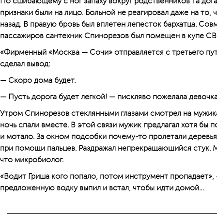
По сшибающему с ног запаху вокруг родственников та догад
признаки были на лицо. Больной не реагировал даже на то, 
назад. В правую бровь был вплетен лепесток бархатца. Со
пассажиров сантехник Спинорезов был помещен в купе СВ 
«Фирменный «Москва — Сочи» отправляется с третьего пут
сделал вывод:
— Скоро дома будет.
— Пусть дорога будет легкой! — пискляво пожелала девочка
Утром Спинорезов стеклянными глазами смотрел на мужика
ночь спали вместе. В этой связи мужик предлагал хотя бы 
и мотало. За окном подсобки почему-то пролетали деревья.
при помощи пальцев. Раздражал непрекращающийся стук. М
что микробиолог.
«Водит Гриша кого попало, потом инструмент пропадает»,
предложенную водку выпил и встал, чтобы идти домой…