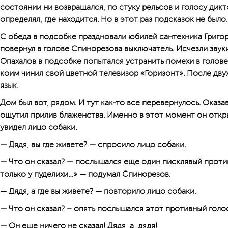
состоянии ни возвращался, по стуку рельсов и голосу дикт
определял, где находится. Но в этот раз подсказок не было.
С обеда в подсобке праздновали юбилей сантехника Григор
повернул в голове Спинорезова выключатель. Исчезли звуки
Опахалов в подсобке попытался устранить помехи в голов
коим чинил свой цветной телевизор «Горизонт». После дву
язык.
Дом был вот, рядом. И тут как-то все перевернулось. Оказ
ощутил прилив блаженства. Именно в этот момент он откр
увидел лицо собаки.
— Дядя, вы где живете? — спросило лицо собаки.
— Что он сказал? — послышался еще один писклявый проти
только у пуделихи…» — подумал Спинорезов.
— Дядя, а где вы живете? — повторило лицо собаки.
— Что он сказал? – опять послышался этот противный голо
— Он еще ничего не сказал! Дядя, а, дядя!