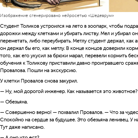
Изображение сгенерировано нейросетью «Шедеврум»
Студент Толиков устроился на лето в зоопарк, чтобы подр
дорожки между клетками и убирать листву. Мел и убирал он
переметать, либо переубирать. Метлу студент держал, как а
он держал бы его, как метлу. В конце концов доверили кор
того, как его укусил за брюки марал, перевели кормить бе
обучения к Толикову приставили давно проигравшего сраж
Провалова. Пошли на экскурсию.
У клетки Провалов снова закурил.
— Ну, мой дорогой инженер. Как называется это животное?
— Обезьяна.
— Совершенно верно! — похвалил Провалов. — Что за чуде
Спокойно на сердце за будущее. Это обезьяна ленивец. У н
Тут даже написано.
— А оно что ест?