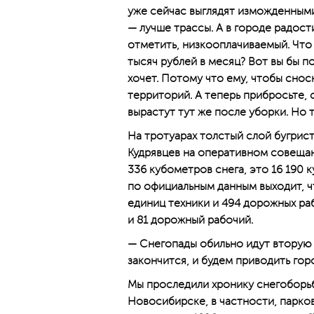
уже сейчас выглядят изможденными
— лучше трассы. А в городе радост
отметить, низкооплачиваемый. Что 
тысяч рублей в месяц? Вот вы бы п
хочет. Потому что ему, чтобы сносн
территорий. А теперь прибросьте, 
вырастут тут же после уборки. Но т
На тротуарах толстый слой бугрис
Кудрявцев на оперативном совещани
336 кубометров снега, это 16 190 
по официальным данным выходит, 
единиц техники и 494 дорожных ра
и 81 дорожный рабочий.
— Снегопады обильно идут вторую 
закончится, и будем приводить гор
Мы проследили хронику снегоборьбы
Новосибирске, в частности, парко