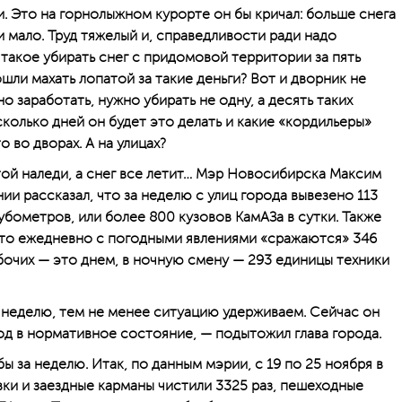
. Это на горнолыжном курорте он бы кричал: больше снега
и мало. Труд тяжелый и, справедливости ради надо
такое убирать снег с придомовой территории за пять
ошли махать лопатой за такие деньги? Вот и дворник не
о заработать, нужно убирать не одну, а десять таких
сколько дней он будет это делать и какие «кордильеры»
о во дворах. А на улицах?
той наледи, а снег все летит… Мэр Новосибирска Максим
и рассказал, что за неделю с улиц города вывезено 113
кубометров, или более 800 кузовов КамАЗа в сутки. Также
что ежедневно с погодными явлениями «сражаются» 346
бочих — это днем, в ночную смену — 293 единицы техники
неделю, тем не менее ситуацию удерживаем. Сейчас он
од в нормативное состояние, — подытожил глава города.
 за неделю. Итак, по данным мэрии, с 19 по 25 ноября в
вки и заездные карманы чистили 3325 раз, пешеходные