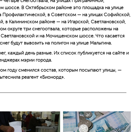
 четыре снегоотвала, на улицах Приграничной,
м шоссе. В Октябрьском районе это площадка на улице
а Профилактической, в Советском — на улицах Софийской,
, в Калининском районе — на Игарской, Светлановской,
ном округе три снегоотвала, которые расположены на
 Светлановской и на Мочищенском шоссе. Что касается
снег будут вывозить на полигон на улице Малыгина.
нег, каждый день разные. Их список публикуется на сайте и
сенджерах мэрии города.
том году сменился состав, которым посыпают улицы, —
вытеснила реагент «Бионорд».