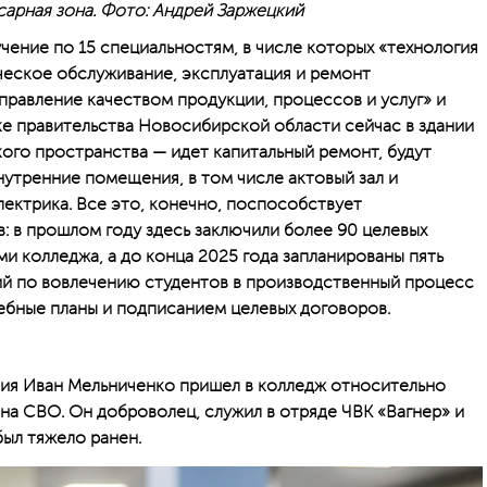
сарная зона. Фото: Андрей Заржецкий
чение по 15 специальностям, в числе которых «технология
ческое обслуживание, эксплуатация и ремонт
равление качеством продукции, процессов и услуг» и
ке правительства Новосибирской области сейчас в здании
ого пространства — идет капитальный ремонт, будут
нутренние помещения, в том числе актовый зал и
лектрика. Все это, конечно, поспособствует
 в прошлом году здесь заключили более 90 целевых
и колледжа, а до конца 2025 года запланированы пять
ий по вовлечению студентов в производственный процесс
ебные планы и подписанием целевых договоров.
ия Иван Мельниченко пришел в колледж относительно
на СВО. Он доброволец, служил в отряде ЧВК «Вагнер» и
ыл тяжело ранен.