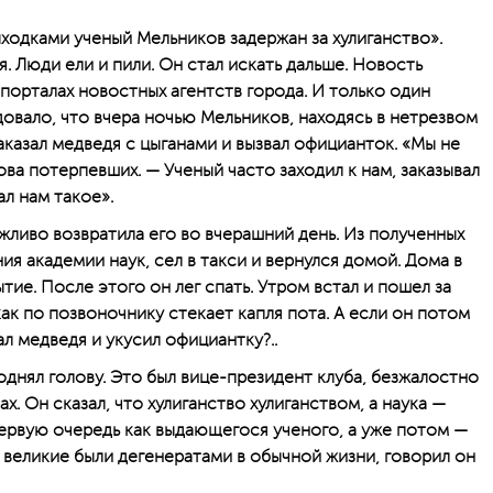
одками ученый Мельников задержан за хулиганство».
 Люди ели и пили. Он стал искать дальше. Новость
 порталах новостных агентств города. И только один
овало, что вчера ночью Мельников, находясь в нетрезвом
аказал медведя с цыганами и вызвал официанток. «Мы не
ва потерпевших. — Ученый часто заходил к нам, заказывал
ал нам такое».
жливо возвратила его во вчерашний день. Из полученных
ия академии наук, сел в такси и вернулся домой. Дома в
ие. После этого он лег спать. Утром встал и пошел за
как по позвоночнику стекает капля пота. А если он потом
ал медведя и укусил официантку?..
поднял голову. Это был вице-президент клуба, безжалостно
. Он сказал, что хулиганство хулиганством, а наука —
первую очередь как выдающегося ученого, а уже потом —
 великие были дегенератами в обычной жизни, говорил он