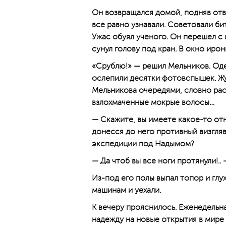
Он возвращался домой, подняв отво
все равно узнавали. Советовали би
Ужас обуял ученого. Он перешел с 
сунул голову под кран. В окно ирон
«Срублю!» — решил Мельников. Одел
ослепили десятки фотовспышек. Жу
Мельникова очередями, словно рас
взлохмаченные мокрые волосы…
— Скажите, вы имеете какое-то от
донесся до него противный визгляв
экспедиции под Надымом?
— Да чтоб вы все ноги протянули!..
Из-под его полы выпал топор и глу
машинам и уехали.
К вечеру прояснилось. Еженедельна
надежду на новые открытия в мире