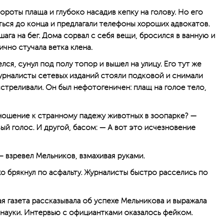
роты плаща и глубоко насадив кепку на голову. Но его
ться до конца и предлагали телефоны хороших адвокатов.
шага на бег. Дома сорвал с себя вещи, бросился в ванную и
ично стучала ветка клена.
ся, сунул под полу топор и вышел на улицу. Его тут же
рналисты сетевых изданий стояли подковой и снимали
стреливали. Он был нефотогеничен: плащ на голое тело,
ношение к странному падежу животных в зоопарке? —
ый голос. И другой, басом: — А вот это исчезновение
 — взревел Мельников, взмахивая руками.
хо брякнул по асфальту. Журналисты быстро расселись по
я газета рассказывала об успехе Мельникова и выражала
 науки. Интервью с официантками оказалось фейком.