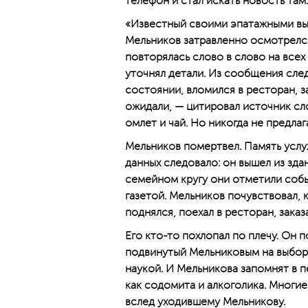
телефон и стал искать новость там.
«Известный своими эпатажными вых
Мельников затравленно осмотрелся.
повторялась слово в слово на всех
уточнял детали. Из сообщения след
состоянии, вломился в ресторан, з
ожидали, — цитировал источник сло
омлет и чай. Но никогда не предлаг
Мельников помертвел. Память услу
данных следовало: он вышел из здан
семейном кругу они отметили событ
газетой. Мельников почувствовал, 
поднялся, поехал в ресторан, заказ
Его кто-то похлопал по плечу. Он 
подвинутый Мельниковым на выборах
наукой. И Мельникова запомнят в 
как содомита и алкоголика. Многие
вслед уходившему Мельникову.