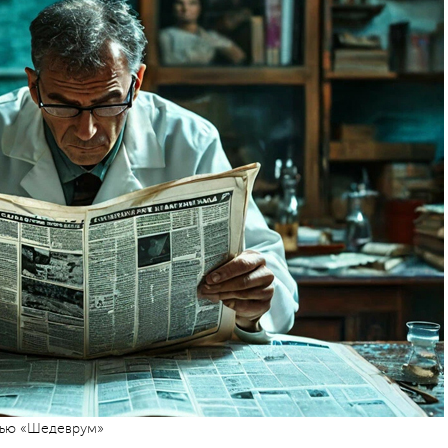
тью «Шедеврум»