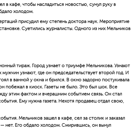
ел в кафе, чтобы насладиться новостью, сунул руку в
обдало холодом.
ертаций присудил ему степень доктора наук. Мероприятие
становке. Суетились журналисты. Одного из них Мельников
ионный тираж. Город узнает о триумфе Мельникова. Узнают
х мужчин узнают, где он председательствует второй год. И
тоял в ванной у окна и брился. В окно задорно постукивала
 он побежал в киоск. Газеты не было. Это был шок. Все
жду этим фактом и вчерашним событием связь. Он стал
обытия. Ему нужна газета. Нехотя продавец отдал свою,
обытия. Мельников зашел в кафе, сел за столик и заказал
ы — нет. Его обдало холодом. Смирившись, он вынул