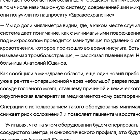
Речь идет об областной больнице и городской клинической
в том числе навигаци­онную систему, современнейший мик
они получили по нацпроекту «Здравоохранение».
— Мы до доли миллиметра видим, где, в каком месте случи
система дает понимание, как с минимальными повреждения
под микроскопом проводится манипуляция по удалению оп
кровотечения, которое произошло во время инсульта. Есть
называемая тромбоэкстракция, — рассказал главный врач
больницы Анатолий Юданов.
Как сообщили в минздраве области, еще один новый прибо
уже в рентген-операционной через небольшой разрез подве
сосуде головного мозга, ставшему причиной ишемического и
хирургическая альтернатива медикаментозному растворен
Операции с использованием такого оборудования минималь
снижает риск осложнений и позволяет пациентам восстано
— Учитывая, что на этом оборудовании будем оперировать
сосудистого центра, и онкологического профиля, это будут