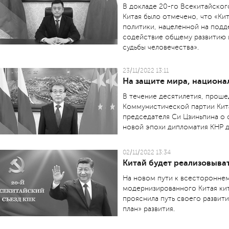
В докладе 20-го Всекитайско
Китая было отмечено, что «Ки
политики, нацеленной на подд
содействие общему развитию 
судьбы человечества».
23/11/2022 13:11
На защите мира, национа
В течение десятилетия, проше
Коммунистической партии Кит
председателя Си Цзиньпина о
новой эпохи дипломатия КНР д
02/11/2022 13:34
Китай будет реализовыв
На новом пути к всесторонне
модернизированного Китая кит
прояснила путь своего развити
план» развития.