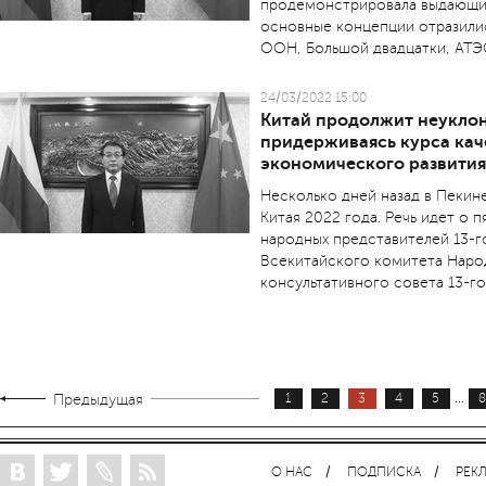
продемонстрировала выдающие
основные концепции отразили
ООН, Большой двадцатки, АТЭС
24/03/2022 15:00
Китай продолжит неуклон
придерживаясь курса кач
экономического развития
Несколько дней назад в Пекин
Китая 2022 года. Речь идет о 
народных представителей 13-г
Всекитайского комитета Наро
консультативного совета 13-го
...
Предыдущая
1
2
3
4
5
8
О НАС
ПОДПИСКА
РЕК