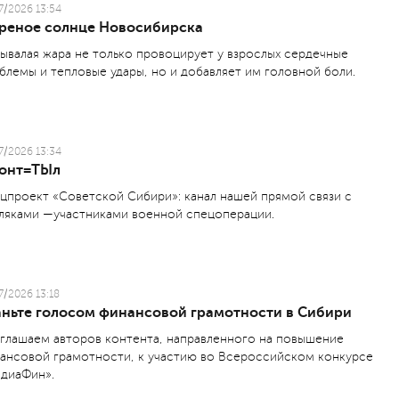
7/2026 13:54
реное солнце Новосибирска
ывалая жара не только провоцирует у взрослых сердечные
блемы и тепловые удары, но и добавляет им головной боли.
7/2026 13:34
онт=ТЫл
цпроект «Советской Сибири»: канал нашей прямой связи с
ляками —участниками военной спецоперации.
7/2026 13:18
аньте голосом финансовой грамотности в Сибири
глашаем авторов контента, направленного на повышение
ансовой грамотности, к участию во Всероссийском конкурсе
диаФин».