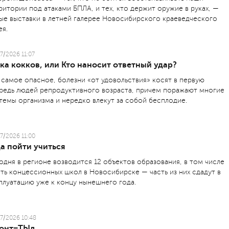
ритории под атаками БПЛА, и тех, кто держит оружие в руках, —
ые выставки в летней галерее Новосибирского краеведческого
ея.
7/2026 11:07
ка кокков, или Кто наносит ответный удар?
 самое опасное, болезни «от удовольствия» косят в первую
редь людей репродуктивного возраста, причем поражают многие
темы организма и нередко влекут за собой бесплодие.
7/2026 11:00
а пойти учиться
одня в регионе возводится 12 объектов образования, в том числе
ть концессионных школ в Новосибирске — часть из них сдадут в
плуатацию уже к концу нынешнего года.
7/2026 10:48
онт=ТЫл