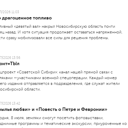
7/2026 11:03
о драгоценное топливо
ливный «девятый вал» накрыл Новосибирскую область почти
яц назад. И хотя ситуация продолжает оставаться напряженной,
сти сразу мобилизовали все силы для решения проблемы.
7/2026 13:56
онт=ТЫл
цпроект «Советской Сибири»: канал нашей прямой связи с
ляками —участниками военной спецоперации. Каждый номер
его издания отправляется в подразделения, где служат жители
осибирской области.
7/2026 13:42
рылья любви» и «Повесть о Петре и Февронии»
одня, 8 июля, земляки смогут посетить фотовыставки,
здничные программы и тематические экскурсии, приуроченные ко