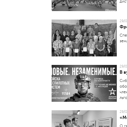
дис
29/0
Фр
Спе
зем
29/0
В в
Сиб
обо
чле
льго
29/0
«М
О г