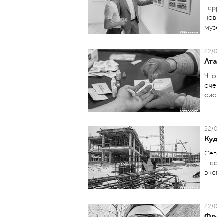
тер
нов
муз
22/0
Ата
Что
оче
сис
22/0
Куд
Сег
шес
экс
22/0
Фр