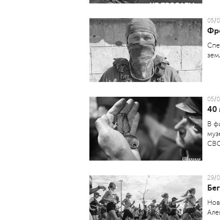
05/0
Фр
Спе
зем
05/0
40
В ф
муз
СВО
29/0
Бег
Нов
Але