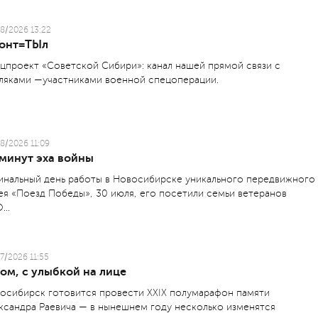
8/2026 13:22
онт=ТЫл
цпроект «Советской Сибири»: канал нашей прямой связи с
ляками —участниками военной спецоперации.
8/2026 11:09
 минут эха войны
инальный день работы в Новосибирске уникального передвижного
ея «Поезд Победы», 30 июля, его посетили семьи ветеранов
...
7/2026 11:55
ом, с улыбкой на лице
осибирск готовится провести XXIX полумарафон памяти
ксандра Раевича — в нынешнем году несколько изменятся