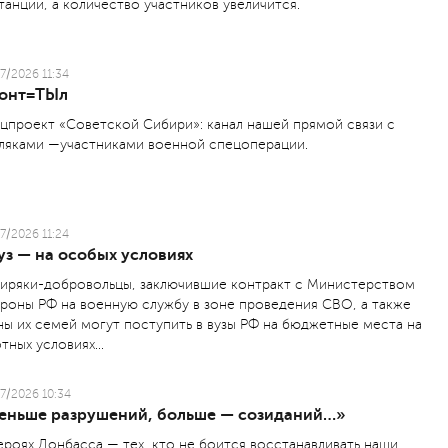
танции, а количество участников увеличится.
7/2026 11:34
онт=ТЫл
цпроект «Советской Сибири»: канал нашей прямой связи с
ляками —участниками военной спецоперации.
7/2026 11:24
уз — на особых условиях
иряки-добровольцы, заключившие контракт с Министерством
роны РФ на военную службу в зоне проведения СВО, а также
ны их семей могут поступить в вузы РФ на бюджетные места на
тных условиях...
7/2026 10:34
еньше разрушений, больше — созиданий…»
ероях Донбасса — тех, кто не боится восстанавливать наши