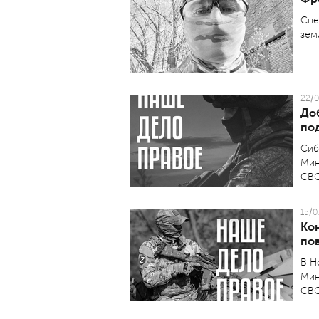
Спе
зем
22/0
До
по
Сиб
Мин
СВО
15/0
Ко
по
В Н
Мин
СВО