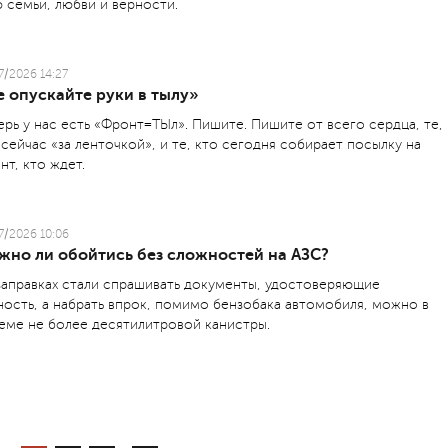
 семьи, любви и верности.
7/2026 14:27
 опускайте руки в тылу»
ерь у нас есть «Фронт=ТЫл». Пишите. Пишите от всего сердца, те,
 сейчас «за ленточкой», и те, кто сегодня собирает посылку на
нт, кто ждет.
7/2026 10:06
жно ли обойтись без сложностей на АЗС?
заправках стали спрашивать документы, удостоверяющие
ность, а набрать впрок, помимо бензобака автомобиля, можно в
еме не более десятилитровой канистры.