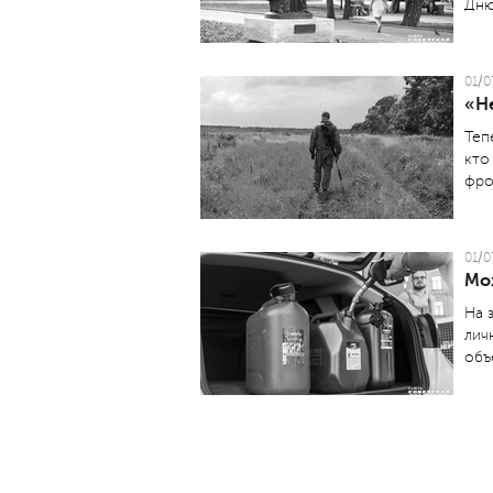
Дню
01/0
«Не
Теп
кто
фро
01/0
Мо
На 
лич
объ