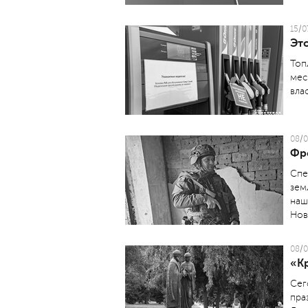
15/0
Эт
Топ
мес
вла
08/0
Фр
Спе
зем
наш
Нов
08/0
«К
Сег
пра