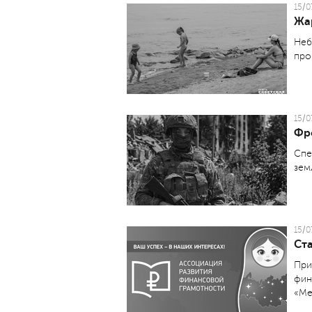
15/0
Жа
Неб
про
15/0
Фр
Спе
зем
15/0
Ст
При
фин
«Ме