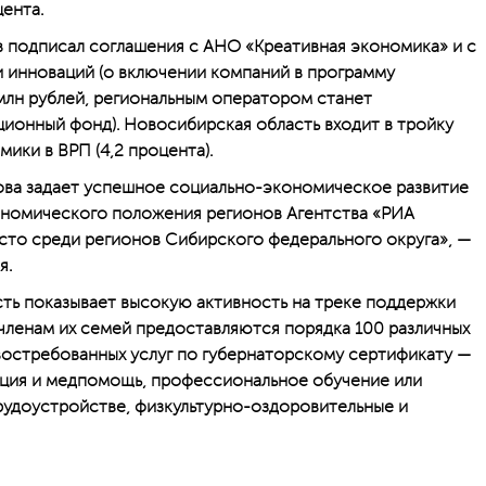
ента.
 подписал соглашения с АНО «Креативная экономика» и с
 инноваций (о включении компаний в программу
млн рублей, региональным оператором станет
ионный фонд). Новосибирская область входит в тройку
ики в ВРП (4,2 процента).
ова задает успешное социально-экономическое развитие
ономического положения регионов Агентства «РИА
есто среди регионов Сибирского федерального округа», —
я.
ть показывает высокую активность на треке поддержки
членам их семей предоставляются порядка 100 различных
востребованных услуг по губернаторскому сертификату —
ция и медпомощь, профессиональное обучение или
рудоустройстве, физкультурно-оздоровительные и