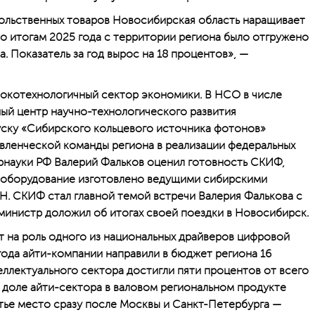
ольственных товаров Новосибирская область наращивает
По итогам 2025 года с территории региона было отгружено
. Показатель за год вырос на 18 процентов», —
сокотехнологичный сектор экономики. В НСО в числе
ный центр научно-технологического развития
уску «Сибирского кольцевого источника фотонов»
вленческой команды региона в реализации федеральных
брнауки РФ Валерий Фальков оценил готовность СКИФ,
; оборудование изготовлено ведущими сибирскими
. СКИФ стал главной темой встречи Валерия Фалькова с
инистр доложил об итогах своей поездки в Новосибирск.
 на роль одного из национальных драйверов цифровой
ода айти-компании направили в бюджет региона 16
еллектуального сектора достигли пяти процентов от всего
 доле айти-сектора в валовом региональном продукте
тье место сразу после Москвы и Санкт-Петербурга —