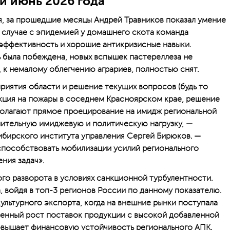
и июнь 2026 года
, за прошедшие месяцы Андрей Травников показал умение
 случае с эпидемией у домашнего скота команда
эффективность и хорошие антикризисные навыки.
 была побеждена, новых вспышек пастереллеза не
, к немалому облегчению аграриев, полностью снят.
иятия области и решение текущих вопросов (будь то
акция на пожары в соседнем Красноярском крае, решение
полагают прямое проецирование на имидж региональной
лнительную имиджевую и политическую нагрузку, —
ибирского института управления Сергей Бирюков. —
способствовать мобилизации усилий регионального
ния задач».
ого разворота в условиях санкционной турбулентности.
, войдя в топ-3 регионов России по данному показателю.
ультурного экспорта, когда на внешние рынки поступала
ренный рост поставок продукции с высокой добавленной
 повышает финансовую устойчивость регионального АПК.