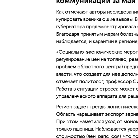
коммуникаций за май 
Как отмечают авторы исследования
купировать возникающие вызовы. В
губернатора продемонстрировала 
Благодаря принятым мерам болезнь
наблюдается, и карантин в регионе
«Социально-экономические меропр
регулирование цен на топливо, ре
проблем областного центра) пред
власти, что создает для нее допо
отмечает политолог, профессор С
Работа в ситуации стресса может 
управленческого аппарата для реше
Регион задает тренды логистическ
Область наращивает экспорт зерна
При этом наметился уход от монок
только пшеница. Наблюдается уве
стоимостью (лен, рапс, соя), что