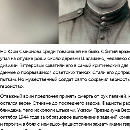
Но Юры Смирнова среди товарищей не было. Сбитый враже
упал на опушке рощи около деревни Шалашино, недалеко 
дивизии. Гитлеровцы схватили его в самый критический для 
данные о прорвавшихся советских танках. Стали его допра
пыткам. Но мужественный солдат свято сохранил верность 
геройство.
Отважный воин предпочел принять смерть от рук палачей, 
остался верен Отчизне до последнего вздоха. Фашисты ра
блиндажа, тело искололи штыками. Указом Президиума Ве
октября 1944 года за образцовое выполнение заданий ком
и героизм в боях с немецко-фашистскими захватчиками гв