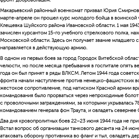
фронт добровольцем.
Макарьевский районный военкомат призвал Юрия Смирнова 
марте-апреле он прошел курс молодого бойца в воинской 
Клещевка Шуйского района Ивановской области. 1 мая 19
зачислен курсантом 15-го учебного стрелкового полка, н
Московской области. Здесь он получает звание младшего с
направляется в действующую армию.
В одном из первых боев за город Городок Витебской обла
челюсти, но после месяца пребывания в госпитале опять ве
года он был принят в ряды ВЛКСМ. Летом 1944 года советск
фронта начали наступление против немецко-фашистских во
жестокое сопротивление, под натиском Красной армии вра
командования было прорваться через непроходимые болота
с проволочными заграждениями, за которыми укрывалась 7
командованием генерала фон Траута, и овладеть севернее
Два дня кровопролитных боев 22–23 июня 1944 года не при
Встал вопрос об организации танкового десанта на 24 июня
атаковать оборону противника во фланг и тыл, овладеть д