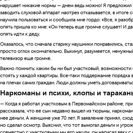
нарушает никакие нормы — днем ведь можно! Я предложил 
заводить слуховой аппарат наотрез отказывается, в итоге 
научила пользоваться и сообщила мне гордо: «Все, я разобр
опять пришла ко мне: «Он теперь еще громче слушает! И дв
опять идти к деду.
Оказалось, что сначала старику наушники понравились, ста
просто оглох окончательно. Выкинул, разумеется, ненужный
телевизор еще громче.
Важно помнить: каким бы ни был участковый, возможности 
стоять у каждой квартиры. Все-таки поддержание порядка 
на плечах самих граждан. Люди должны уметь договаривать
Наркоманы и психи, клопы и таракан
— Когда я работал участковым в Первомайском районе, пр
рассказала, что ее сын недавно вышел из тюрьмы, наркомани
нее деньги. А женщине уже 70 лет. Я заявление принял, сход
но сделал осмотр. Выяснил, что тот вымогал деньги и угро
совместно с участковыми мы его нашли, он написал явку с