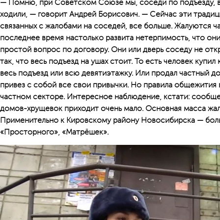
— Помню, при Советском Союзе мы, соседи по подъезду, вс
ходили, — говорит Андрей Борисович. — Сейчас эти традиц
связанных с жалобами на соседей, все больше. Жалуются ч
последнее время настолько развита нетерпимость, что они
простой вопрос по договору. Они или дверь соседу не откр
так, что весь подъезд на ушах стоит. То есть человек купил 
весь подъезд или всю девятиэтажку. Или продал частный до
привез с собой все свои привычки. Но правила общежития 
частном секторе. Интересное наблюдение, кстати: сообще
домов-хрущевок приходит очень мало. Основная масса жал
Применительно к Кировскому району Новосибирска — боль
«Просторного», «Матрёшек».