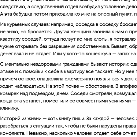
следствию, а следственный отдел возбудил уголовное дело.
А эта бабушка потом приходила ко мне на опорный пункт, 
Из курьезных случаев: например, соседка в соседку бросает
не знаю, но бросается. Другая женщина звонила к нам с пр
квартиру соседей, оттуда ползут ко мне клопы, я потравлю
чужие открывать без разрешения собственника. Бывает, обр
денег взял и не отдает. Или у кого-то кошек куча — запах на
С ментально нездоровыми гражданами бывают истории: од
этаже и с помойки к себе в квартиру все таскает. Но у не
причем острое: она должна ежемесячно появляться у докто
ходит наблюдаться. На этой почве — обострение. В апофеоз
козырек над подъездом, днем. Соседи смотрели, возмущал
когда она устанет, поместили ее совместными усилиями —
клинику.
Историй из жизни — хоть книгу пиши. За каждой — человек.
разобраться в ситуации так, чтобы не были нарушены права
конфликта. Неважно, насколько человек отдает себе отчет 