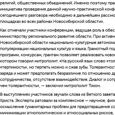
религий, общественных объединений. Именно поэтому пра
инициатива проведения данной научно-практической кон
сегодняшнего разговора необходимо в дальнейшем рассмот
площадках во всех районах Новосибирской области».
Как отмечали участники конференции, ведущая роль в обе
министерству регионального развития области. При актив
Новосибирской области национально-культурные автономи
популяризации национальных культур и языка. Грамотный п
программ, конкурсам, грантам позволяет реализовать ново
котором говорил митрополит. «На русский язык слово «то
«терпимость», но терпеть можно и сжав зубы. Толерантнос
заряда и может предполагать безразличие по отношению дру
сотрудничества, отсутствие взаимодействия. Диалог и сот
чем толерантность», — заключил митрополит Тихон.
В выступлениях участников звучали слова из Ветхого завета
Христа. Эксперты ратовали за комплексное — научное, фи
осмысление гуманитарных проблем для предотвращения со
минимизации этнополитических и этносоциальных рисков, 