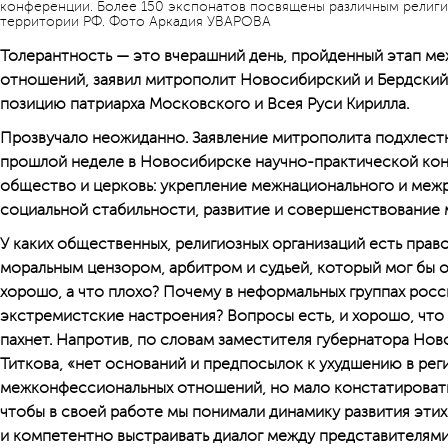
конференции. Более 150 экспонатов посвящены различным религ
территории РФ. Фото Аркадия УВАРОВА
Толерантность — это вчерашний день, пройденный этап м
отношений, заявил митрополит Новосибирский и Бердский 
позицию патриарха Московского и Всея Руси Кирилла.
Прозвучало неожиданно. Заявление митрополита подхлест
прошлой неделе в Новосибирске научно-практической кон
общество и церковь: укрепление межнационального и межр
социальной стабильности, развитие и совершенствование 
У каких общественных, религиозных организаций есть прав
моральным цензором, арбитром и судьей, который мог бы оп
хорошо, а что плохо? Почему в неформальных группах ро
экстремистские настроения? Вопросы есть, и хорошо, что 
пахнет. Напротив, по словам заместителя губернатора Но
Титкова, «нет оснований и предпосылок к ухудшению в ре
межконфессиональных отношений, но мало констатировать 
чтобы в своей работе мы понимали динамику развития эти
и компетентно выстраивать диалог между представителями