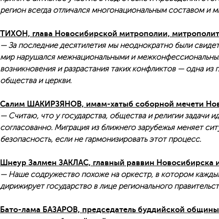
регион всегда отличался многонациональным составом и 
ТИХОН, глава Новосибирской митрополии, митрополит
— За последние десятилетия мы неоднократно были свиде
мир нарушался межнациональными и межконфессиональным
возникновения и разрастания таких конфликтов — одна из г
общества и церкви.
Салим ШАКИРЗЯНОВ, имам-хатыб соборной мечети Но
— Считаю, что у государства, общества и религии задачи и
согласованно. Миграция из ближнего зарубежья меняет сит
безопасность, если не гармонизировать этот процесс.
Шнеур Залмен ЗАКЛАС, главный раввин Новосибирска 
— Наше содружество похоже на оркестр, в котором кажды
дирижирует государство в лице регионального правительст
Бато-лама БАЗАРОВ, председатель буддийской общины