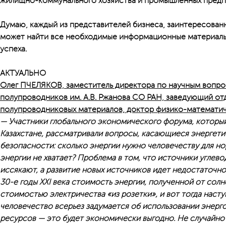
жилищно-коммунального хозяйства и промышленных предп
Думаю, каждый из представителей бизнеса, заинтересован
может найти все необходимые информационные материалы
успеха.
АКТУАЛЬНО
Олег ПЧЕЛЯКОВ, заместитель директора по научным вопро
полупроводников им. А.В. Ржанова СО РАН, заведующий от
полупроводниковых материалов, доктор физико-математич
— Участники глобального экономического форума, которы
Казахстане, рассматривали вопросы, касающиеся энергети
безопасности: сколько энергии нужно человечеству для н
энергии не хватает? Проблема в том, что источники угле
иссякают, а развитие новых источников идет недостаточно
30-е годы XXI века стоимость энергии, полученной от солн
стоимостью электричества «из розетки», и вот тогда наст
человечество всерьез задумается об использовании энер
ресурсов — это будет экономически выгодно. Не случайно 