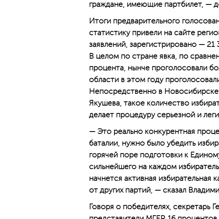
граждане, имеющие партбилет, — д
Итоги предварительного голосовани
статистику привели на сайте регио
заявлений, зарегистрировано — 21 
В целом по стране явка, по сравнен
процента, нынче проголосовали бо
области в этом году проголосовали
Непосредственно в Новосибирске яв
Якушева, такое количество избира
делает процедуру серьезной и лег
— Это реально конкурентная проце
баталии, нужно было убедить избир
горячей поре подготовки к Едином
сильнейшего на каждом избиратель
начнется активная избирательная к
от других партий, — сказал Владим
Говоря о победителях, секретарь Г
представители МГЕР. 16 процентов