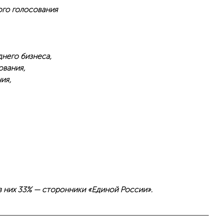
ого голосования
днего бизнеса,
ования,
ия,
з них 33% — сторонники «Единой России».