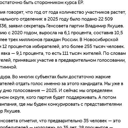
остаточно быть сторонником курса ЕР.
я говорят, что год от года количество участников растет,
нального отделения: в 2025 году было подано 22 509
336, заявил секретарь Генсовета партии Владимир Якушев.
ию с 2020 годом, выросла на 6,1 процента, составив 10,5
лее трех миллионов граждан России. В Новосибирской
 12 процентов избирателей, это более 255 тысяч человек.
ка — 9,1 процента, то есть 111 тысяч жителей. По словам
телей, принявших участие в предварительном голосовании,
итимной.
дура. Во многих субъектах были достаточно жаркие
ателей отдать голос именно за этого кандидата. Мы уже в
у дню голосования — 2025. И сейчас мы определяем
ном округе, кого партия будет поддерживать. А потом
ампания, где мы будем конкурировать с представителями
ир Якушев.
енсовета отметил, что предварительно 35 человек — это
 победителей — молодежь до 35 лет, 28 процентов —