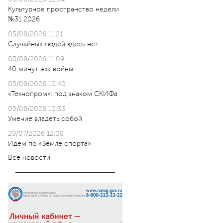
Культурное пространство недели
№31 2026
05/08/2026 11:21
Случайных людей здесь нет
05/08/2026 11:09
40 минут эха войны
05/08/2026 10:40
«Технопром»: под знаком СКИФа
05/08/2026 10:33
Умение владеть собой
29/07/2026 12:08
Идем по «Земле спорта»
Все новости