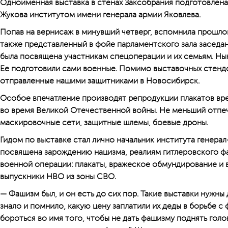
Одноименная выставка в стенах Заксоб­рания подготовле
Жукова институтом имени генерала армии Яковлева.
Попав на вернисаж в минувший четверг, вспомнила прошло
также представленный в фойе парламентского зала заседани
была посвящена участникам спецоперации и их семьям. Ны
Ее подготовили сами военные. Помимо выставочных стендо
отправленные нашими защитниками в Новосибирск.
Особое впечатление производят репродукции плакатов в
во время Великой Отечественной войны. Не меньший отпеч
маскировочные сети, защитные шлемы, боевые дроны.
Гидом по выставке стал лично начальник института генера
посвящена зарождению нацизма, реалиям гитлеровского фа
военной операции: плакаты, вражеское обмундирование и 
выпускники НВО из зоны СВО.
— Фашизм был, и он есть до сих пор. Такие выставки нужны
знало и помнило, какую цену заплатили их деды в борьбе с
бороться во имя того, чтобы не дать фашизму поднять голо