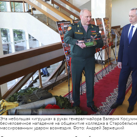
Эта небольшая «игрушка» в руках генерал-майора Валерия Косухи
бесчеловечное нападение на общежитие колледжа в Старобельске
массированным ударом возмездия. Фото: Андрей Заржецкий