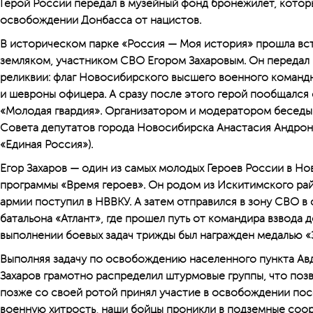
Герой России передал в музейный фонд бронежилет, которы
освобождении Донбасса от нацистов.
В историческом парке «Россия — Моя история» прошла вст
земляком, участником СВО Егором Захаровым. Он передал 
реликвии: флаг Новосибирского высшего военного команд
и шевроны офицера. А сразу после этого герой пообщался
«Молодая гвардия». Организатором и модератором беседы
Совета депутатов города Новосибирска Анастасия Андрон
«Единая Россия»).
Егор Захаров — один из самых молодых Героев России в Но
программы «Время героев». Он родом из Искитимского рай
армии поступил в НВВКУ. А затем отправился в зону СВО 
батальона «Атлант», где прошел путь от командира взвода д
выполнении боевых задач трижды был награжден медалью «
Выполняя задачу по освобождению населенного пункта Авд
Захаров грамотно распределил штурмовые группы, что позв
позже со своей ротой принял участие в освобождении по
военную хитрость, наши бойцы проникли в подземные соор