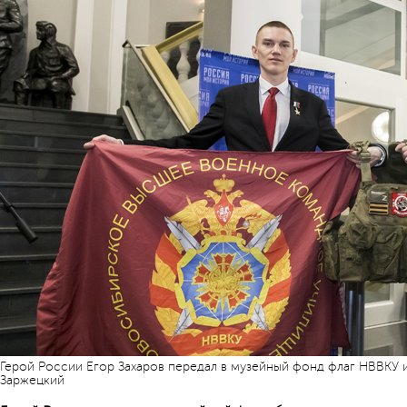
Герой России Егор Захаров передал в музейный фонд флаг НВВКУ 
Заржецкий