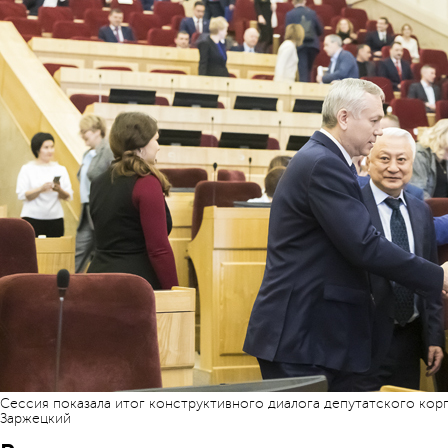
Сессия показала итог конструктивного диалога депутатского корп
Заржецкий