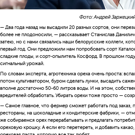
Фото: Андрей Заржецки
— Два года назад мы высадили 20 разных сортов, они перез
более не плодоносили, — рассказывает Станислав Даниличе
затею, но с нами связались наши белорусские коллеги, ко
первый год. Они предложили нам попробовать сорт Каталон
сладкие плоды, и сорт-опылитель Косфорд. В прошлом году 
сигнальный урожай.
По словам эксперта, агротехника ореха очень проста: вспа
потом культиватором, буром сделать лунки, высадить сажен
вполне достаточно 50-60 литров воды. И на этом, собствен
вредителей обработать. Убирать орехи тоже просто — созр
— Самое главное, что фермер сможет работать под заказ, 
рестораны, на шоколадные и кондитерские фабрики, — отм
же собираемся орех перерабатывать и предлагать потреби
ореховую крошку. А если его перетереть, и добавить какао
ореховая паста, которую все так любят.