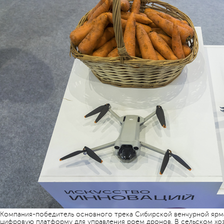
Компания-победитель основного трека Сибирской венчурной ярм
цифровую платформу для управления роем дронов. В сельском хоз