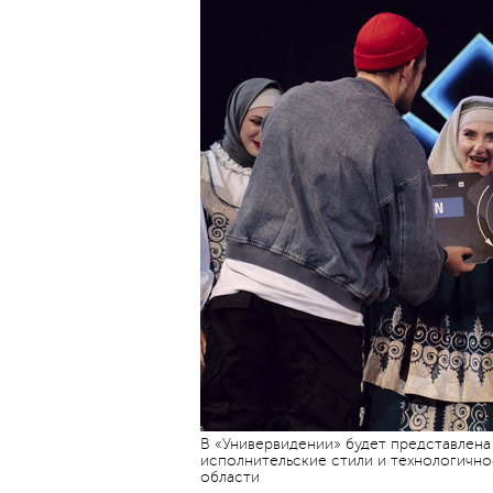
В «Универвидении» будет представлена 
исполнительские стили и технологичн
области