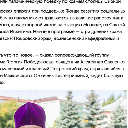
ли паломническую поездку по храмам столицы Сибири.
рская епархия при поддержке Фонда развития социальных
бычно паломники отправляются на далекие расстояния: в
она, к чудотворной иконе на станцию Мочище, на Святой
ода Искитима. Нынче в программе — «Три древних храма
евск»: Покровский храм, Вознесенский кафедральный и
ать что-то новое, — сказал сопровождаю­щий группу
ама Георгия Победоносца, священник Александр Сахненко.
я маленький и красивый Покровский храм, спрятавшийся в
и Маяковского. Он очень гостеприимный, ведет большую
ю.