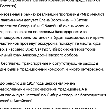
ены Ворониной и Евгения Крайнова (оба представляют
Россия»).
анизованная в рамках реализации программы «Мир меняют
и паломникам депутат Елена Воронина. — Жители
 поселков Северный и Юбилейный очень хорошо
е, возвращаются со словами благодарности за
где предусмотрены остановки, будет возможность и время
участников проведут экскурсии, покажут те места, куда
р, в часовню Всех Святых Сибирских на территории
ильный храм Александро-Невского собора.
 бесплатно, транспортные и сопутствующие расходы
здке были и традиционный комфорт, и много интересной,
 до революции 1917 года церковная жизнь
равославными миссионерскими традициями. А в
мя своих путешествий по Сибири совершал богослужения
ский и Алтайский.