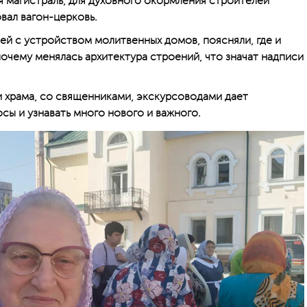
я магистраль, для духовного окормления строителей
вал вагон-церковь.
ей с устройством молитвенных домов, поясняли, где и
почему менялась архитектура строений, что значат надписи
 храма, со священниками, экскурсоводами дает
сы и узнавать много нового и важного.