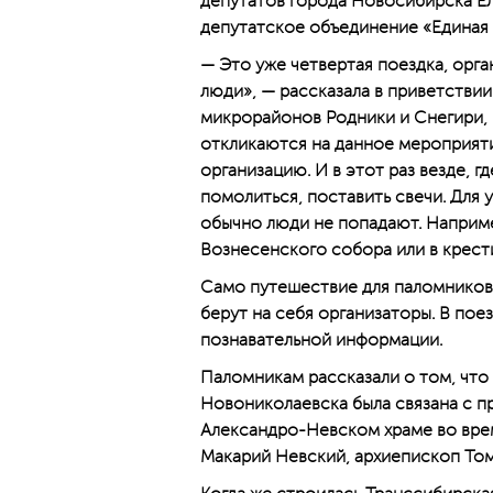
депутатов города Новосибирска Ел
депутатское объединение «Единая 
— Это уже четвертая поездка, орг
люди», — рассказала в приветстви
микрорайонов Родники и Снегири,
откликаются на данное мероприяти
организацию. И в этот раз везде, 
помолиться, поставить свечи. Для 
обычно люди не попадают. Наприме
Вознесенского собора или в крест
Само путешествие для паломников
берут на себя организаторы. В пое
познавательной информации.
Паломникам рассказали о том, что
Новониколаевска была связана с п
Александро-Невском храме во вре
Макарий Невский, архиепископ Том