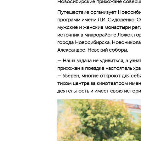
Новосибирские прихожане соверши
Путешествие организует Новосиби
программ имени Л.И. Сидоренко. О
мужские и женские монастыри реги
источник в микрорайоне Ложок гор
города Новосибирска. Новоникола
Александро-Невский соборы.
— Наша задача не удивиться, а узн
прихожан в поездке настоятель хр
— Уверен, многие откроют для себ
тихом центре за кинотеатром имен
деятельность и имеет свою истори