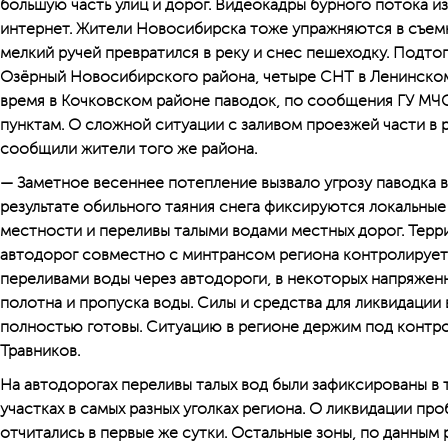
большую часть улиц и дорог. Видеокадры бурного потока и
интернет. Жители Новосибирска тоже упражняются в съемк
мелкий ручей превратился в реку и снес пешеходку. Подт
Озёрный Новосибирского района, четыре СНТ в Ленинском
время в Кочковском районе паводок, по сообщения ГУ МЧС
пунк­там. О сложной ситуации с заливом проезжей части 
сообщили жители того же района.
— Заметное весеннее потеп­ление вызвало угрозу паводка в
результате обильного таяния снега фиксируются локальны
местности и переливы талыми водами местных дорог. Терр
автодорог совместно с минтрансом региона контролирует
переливами воды через автодороги, в некоторых напряженн
полотна и пропуска воды. Силы и средства для ликвидации
полностью готовы. Ситуацию в регионе держим под контро
Травников.
На автодорогах переливы талых вод были зафиксированы в 
участках в самых разных уголках региона. О ликвидации пр
отчитались в первые же сутки. Остальные зоны, по данным