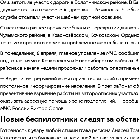
Ояш затопила участок дороги в Болотнинском районе. В Ба
двух местах на автодороге Андреевка — Романовка. Чтобы
службы отсыпали участки щебнем крупной фракции.
Спасатели в разное время сообщали о перекрытии движени
Чулымского района, в Краснозёрском, Кочковском, Ордынс
течение короткого времени проблемные места были отсып
В понедельник, 8 апреля, главное управление МЧС сообщил
подтоплениями в Кочковском и Новосибирском районах. В
районах в начале недели продолжали работать оперативны
— Ведется непрерывный мониторинг территорий с примене
постоянное информирование населения. В трех районах о
превентивные взрывные работы на затороопасных участках
оказывать адресную помощь в зоне подтоплений, — сообщи
МЧС России Виктор Орлов.
Новые беспилотники следят за обста
Готовность к удару любой стихии глава региона Андрей Тра
Интересно, что буквально за пару дней до наступления па