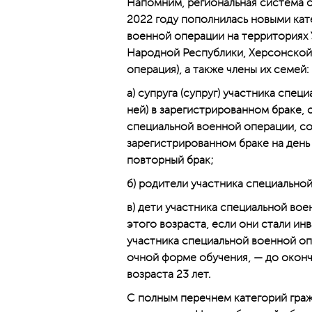
Напомним, региональная система о
2022 году пополнилась новыми кат
военной операции на территориях 
Народной Респуб­лики, Херсонской
операция), а также члены их семей:
а) супруга (супруг) участника спе
ней) в зарегистрированном браке, 
специальной военной операции, сос
зарегистрированном браке на день е
повторный брак;
б) родители участника специально
в) дети участника специальной вое
этого возраста, если они стали ин
участника специальной военной оп
очной форме обучения, — до оконч
возраста 23 лет.
С полным перечнем категорий гра