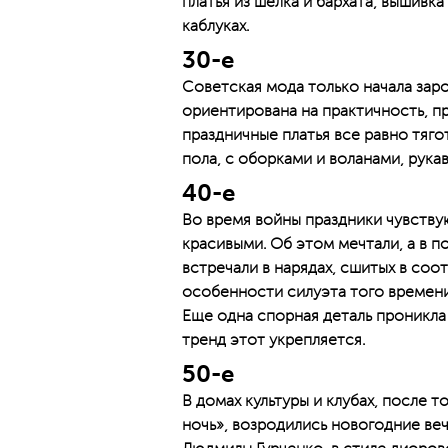
платья из шелка и бархата, вышивка
каблуках.
30-е
Советская мода только начала зар
ориентирована на практичность, п
праздничные платья все равно тяго
пола, с оборками и воланами, рук
40-е
Во время войны праздники чувству
красивыми. Об этом мечтали, а в 
встречали в нарядах, сшитых в соо
особенности силуэта того времени
Еще одна спорная деталь проникла
тренд этот укрепляется.
50-е
В домах культуры и клубах, после т
ночь», возродились новогодние веч