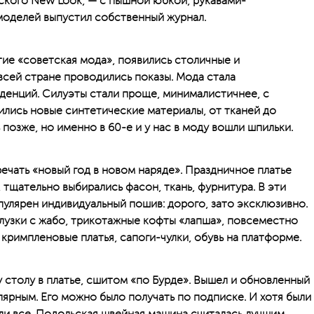
ского New Look, — с пышной юбкой, рукавами-
оделей выпустил собственный журнал.
ие «советская мода», появились столичные и
всей стране проводились показы. Мода стала
нденций. Силуэты стали проще, минималистичнее, с
лись новые синтетические материалы, от тканей до
 позже, но именно в 60-е и у нас в моду вошли шпильки.
речать «новый год в новом наряде». Праздничное платье
, тщательно выбирались фасон, ткань, фурнитура. В эти
популярен индивидуальный пошив: дорого, зато эксклюзивно.
лузки с жабо, трикотажные кофты «лапша», повсеместно
кримпленовые платья, сапоги-чулки, о­бувь на платформе.
 столу в платье, сшитом «по Бурде». Вышел и обновленный
лярным. Его можно было получать по подписке. И хотя были