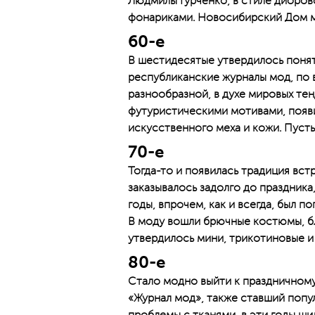
Людмилы Гурченко, в стиле диоров
фонариками. Новосибирский Дом м
60-е
В шестидесятые утвердилось понят
республиканские журналы мод, по 
разнообразной, в духе мировых те
футуристическими мотивами, появи
искусственного меха и кожи. Пусть
70-е
Тогда-то и появилась традиция вст
заказывалось задолго до праздника
годы, впрочем, как и всегда, был 
В моду вошли брючные костюмы, б
утвердилось мини, трикотиновые и 
80-е
Стало модно выйти к праздничному
«Журнал мод», также ставший попу