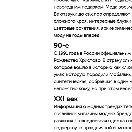
проблемы с тканями, в эти годы ш
новогодним подарком. Мода восьми
Ее отзвуки до сих пор определяют
сложного кроя, интересные блузки
цветовые сочетания, яркие химиче
моду на годы вперед.
90-е
С 1991 года в России официальным 
Рождество Христово. В страну хлы
которое вошло в историю как «лихи
умах, которую породили глобальны
синтетическая, собравшая в один 
непонятно кому, но при этом весе
XXI век
Информация о модных трендах теп
появились магазины модных брендо
различия. Повседневная одежда оче
подчеркнуто праздничной и, можно 