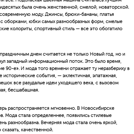
или все. Подольская швейная машина считалась лучшим
десятых была очень женственной, смелой, новаторской.
 современную моду. Джинсы, брюки-бананы, платья
 с оборками, юбки самых разнообразных форм, смелые
ские колориты, спортивный стиль — все это обогатило
праздничным днем считается не только Новый год, но и
нул западный информационный поток. Это было время,
е 90-е». И мода того времени отражает ту неразбериху в
е исторические события, — эклектичная, эпатажная,
мешок все разудалые идеи уходящего века, с вызовом
лая, бесшабашная.
ерь распространяется мгновенно. В Новосибирске
в. Мода стала определеннее, появились стилевые
нь разнообразна. Вечерняя мода стала очень яркой,
сказать, качественной.