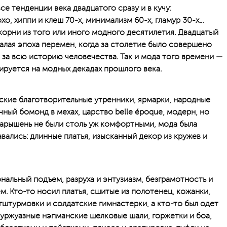
се тенденции века двадцатого сразу и в кучу:
о, хиппи и клеш 70-х, минимализм 60-х, гламур 30-х...
орни из того или иного модного десятилетия. Двадцатый
алая эпоха перемен, когда за столетие было совершено
 за всю историю человечества. Так и мода того времени —
ируется на модных декадах прошлого века.
ские благотворительные утренники, ярмарки, народные
ичный бомонд в мехах, царство belle époque, модерн, но
арышень не были столь уж комфортными, мода была
ались: длинные платья, изысканный декор из кружев и
альный подъем, разруха и энтузиазм, безграмотность и
. Кто-то носил платья, сшитые из полотенец, кожанки,
гштурмовки и солдатские гимнастерки, а кто-то был одет
уржуазные нэпманские шелковые шали, горжетки и боа,