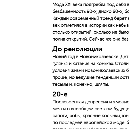
Мода XXI века подгребла под себя в
безбашенность 90-х, диско 80-х, бох
Каждый современный тренд берет к
век отметился в истории как небыв
столько открытий, сколько не было
полна открытий. Сейчас же она баз
До революции
Новый год в Новониколаевске. Дет
гулянья и катания на коньках. Стол
условия жизни новониколаевских б
проще, но ведущие тенденции остав
тесьмы и, конечно, шляпы.
20-е
Послевоенная депрессия и эмоцион
мечты о всеобщем светлом будущем
сапоги, робы, красные косынки, юн
по последней европейской моде: б