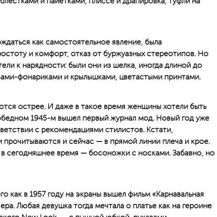
 блестками и пайетками, плиссе и драпировка, туфли на
ождаться как самостоятельное явление, была
ростоту и комфорт, отказ от буржуазных стереотипов. Но
тели к нарядности: были они из шелка, иногда длиной до
авами-фонариками и крылышками, цветастыми принтами.
ются острее. И даже в такое время женщины хотели быть
победном 1945-м вышел первый журнал мод. Новый год уже
тветствии с рекомендациями стилистов. Кстати,
 прочитываются и сейчас — в прямой линии плеча и крое.
 в сегодняшнее время — босоножки с носками. Забавно, но
ого как в 1957 году на экраны вышел фильм «Карнавальная
ера. Любая девушка тогда мечтала о платье как на героине