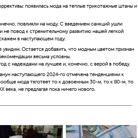
ррективы: появилась мода на теплые трикотажные штаны и
нечно, повлияли на моду. С введением санкций ушли
ли не повод к стремительному развитию нашей легкой
кажем в наступающем году.
е увидим. Остается добавить, что модным цветом признан
 рекомендации весьма условны.
год с надеждами на лучшее и, конечно, с верой в победу.
канун наступающего 2024-го отмечена тенденциями к
ообще мода тяготеет то к довоенным 30-м, то к ­8­0-м, то
XX века, не предлагая пока ничего нового.