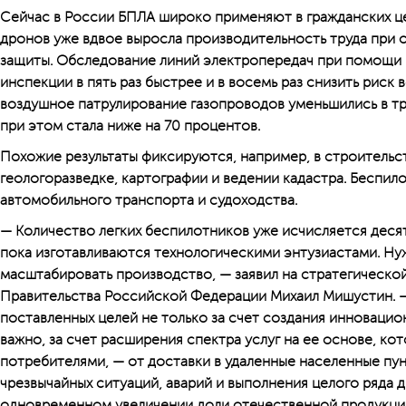
Сейчас в России БПЛА широко применяют в гражданских це
дронов уже вдвое выросла производительность труда при 
защиты. Обследование линий электропередач при помощи
инспекции в пять раз быстрее и в восемь раз снизить риск 
воздушное патрулирование газопроводов уменьшились в тр
при этом стала ниже на 70 процентов.
Похожие результаты фиксируются, например, в строительс
геологоразведке, картографии и ведении кадастра. Беспил
автомобильного транспорта и судоходства.
— Количество легких беспилотников уже исчисляется деся
пока изготавливаются технологическими энтузиастами. Ну
масштабировать производство, — заявил на стратегическо
Правительства Российской Федерации Михаил Мишустин. 
поставленных целей не только за счет создания инновацион
важно, за счет расширения спектра услуг на ее основе, к
потребителями, — от доставки в удаленные населенные пу
чрезвычайных ситуаций, аварий и выполнения целого ряда д
одновременном увеличении доли отечественной продукции