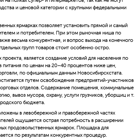
на полках супер- и гипермаркетов, так как не могут
одства и ценовой категории с крупными федеральными
венных ярмарках позволяет установить прямой и самый
ителем и потребителем. При этом рыночная ниша по
акже весьма конкурентная, и вопрос выхода на конечного
тдельных групп товаров стоит особенно остро.
 проекта, является создание условий для населения по
 питания по ценам на 20–40 процентов ниже цен,
орговли, по официальным данным Новосибирскстата.
остигается путем освобождения предприя­тий-участников
 торговых отделов. Содержание помещения, коммунальные
гию, вывоз мусора, охрану, услуги грузчиков, уборщиц и т.
ородского бюджета.
оложены в левобережной и правобережной частях
ателей ощущается острая потребность в расширении
ных продовольственных ярмарок. Площадка для
ается по результатам конкурентных процедур.