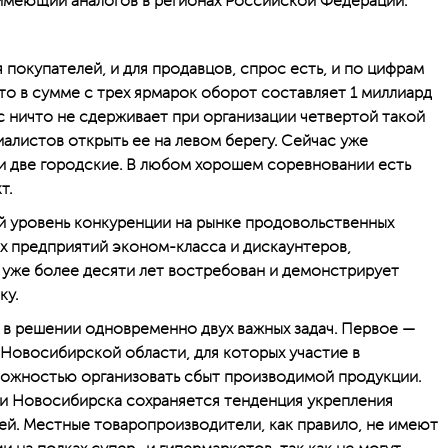
имеющий аналогов в регионах Российской Федерации.
покупателей, и для продавцов, спрос есть, и по цифрам
то в сумме с трех ярмарок оборот составляет 1 миллиард
с ничто не сдерживает при организации четвертой такой
­листов открыть ее на левом берегу. Сейчас уже
и две городские. В любом хорошем соревновании есть
т.
й уровень конкуренции на рынке продовольственных
ых предприятий эконом-класса и дискаунтеров,
уже более десяти лет востребован и демонстрирует
ку.
с в решении одновременно двух важных задач. Первое —
Новосибирской области, для которых участие в
можностью организовать сбыт производимой продукции.
ли Новосибирска сохраняется тенденция укрепления
ей. Местные товаропроизводители, как правило, не имеют