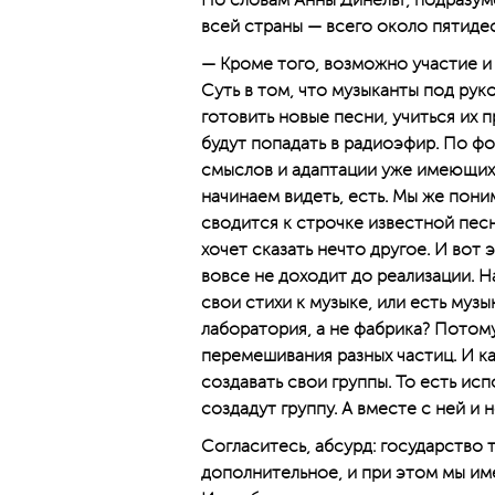
По словам Анны Динельт, подразуме
всей страны — всего около пятиде
— Кроме того, возможно участие и 
Суть в том, что музыканты под ру
готовить новые песни, учиться их 
будут попадать в радиоэфир. По ф
смыслов и адаптации уже имеющихс
начинаем видеть, есть. Мы же поним
сводится к строчке известной песни
хочет сказать нечто другое. И вот 
вовсе не доходит до реализации. 
свои стихи к музыке, или есть музы
лаборатория, а не фабрика? Потому
перемешивания разных частиц. И ка
создавать свои группы. То есть ис
создадут группу. А вместе с ней и
Согласитесь, абсурд: государство 
дополнительное, и при этом мы име