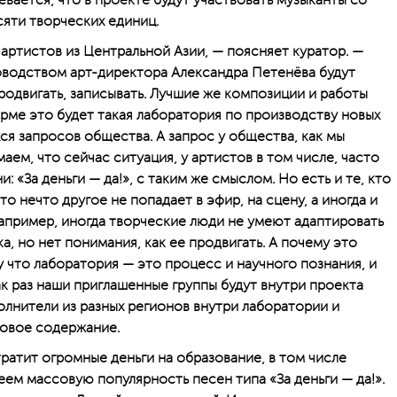
вается, что в проекте будут участвовать музыканты со
сяти творческих единиц.
артистов из Центральной Азии, — поясняет куратор. —
ководством арт-директора Александра Петенёва будут
продвигать, записывать. Лучшие же композиции и работы
орме это будет такая лаборатория по производству новых
я запросов общества. А запрос у общества, как мы
аем, что сейчас ситуация, у артистов в том числе, часто
: «За деньги — да!», с таким же смыслом. Но есть и те, кто
это нечто другое не попадает в эфир, на сцену, а иногда и
Например, иногда творческие люди не умеют адаптировать
ка, но нет понимания, как ее продвигать. А почему это
 что лаборатория — это процесс и научного познания, и
к раз наши приглашенные группы будут внутри проекта
полнители из разных регионов внутри лаборатории и
 новое содержание.
тратит огромные деньги на образование, в том числе
ем массовую популярность песен типа «За деньги — да!».