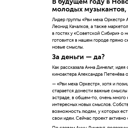
В будущем году в Нов
молодых музыкантов, 
Лидер группы «Рви меха Оркестр»
Леонид Качалков, а также маркетол
в гостях у «Советской Сибири» о 
готовится в нашем городе прямо с
новые смыслы.
За деньги — да?
Как рассказала Анна Динельт, идея 
киноактера Александра Петенёва о
— «Рви меха Оркестр», хотя и пози
старается донести важные смыслы д
эстраде, в общем-то, очень много
интересных новых смыслов. Собстве
возможность людям, у которых есть
свои идеи. Сейчас проект активно 