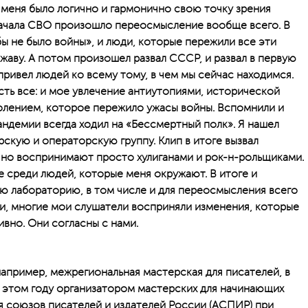
 меня было логично и гармонично свою точку зрения
начала СВО произошло переосмысление вообще всего. В
ы не было войны», и люди, которые пережили все эти
жаву. А потом произошел развал СССР, и развал в первую
привел людей ко всему тому, в чем мы сейчас находимся.
 есть все: и мое увлечение антиутопиями, исторической
олением, которое пережило ужасы войны. Вспомнили и
пандемии всегда ходил на «Бессмертный полк». Я нашел
кую и операторскую группу. Клип в итоге вызвал
чно воспринимают просто хулиганами и рок-н-рольщиками.
е среди людей, которые меня окружают. В итоге и
ую лабораторию, в том числе и для переосмысления всего
ти, многие мои слушатели восприняли изменения, которые
ивно. Они согласны с нами.
например, межрегиональная мастерская для писателей, в
В этом году организатором мастерских для начинающих
 союзов писателей и издателей России (АСПИР) при