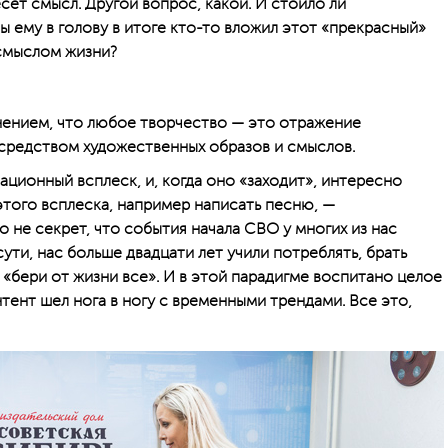
есет смысл. Другой вопрос, какой. И стоило ли
ы ему в голову в итоге кто-то вложил этот «прекрасный»
 смыслом жизни?
нением, что любое творчество — это отражение
редством художественных образов и смыслов.
ционный всплеск, и, когда оно «заходит», интересно
этого всплеска, например написать песню, —
о не секрет, что события начала СВО у многих из нас
ути, нас больше двадцати лет учили потреблять, брать
 «бери от жизни все». И в этой парадигме воспитано целое
тент шел нога в ногу с временными трендами. Все это,