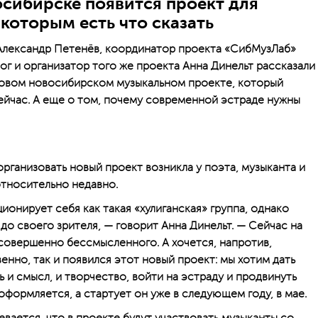
осибирске появится проект для
которым есть что сказать
 Александр Петенёв, координатор проекта «СибМузЛаб»
ог и организатор того же проекта Анна Динельт рассказали
новом новосибирском музыкальном проекте, который
ейчас. А еще о том, почему современной эстраде нужны
организовать новый проект возникла у поэта, музыканта и
тносительно недавно.
ционирует себя как такая «хулиганская» группа, однако
о своего зрителя, — говорит Анна Динельт. — Сейчас на
 совершенно бессмысленного. А хочется, напротив,
нно, так и появился этот новый проект: мы хотим дать
 и смысл, и творчество, вой­ти на эстраду и продвинуть
оформляется, а стартует он уже в следующем году, в мае.