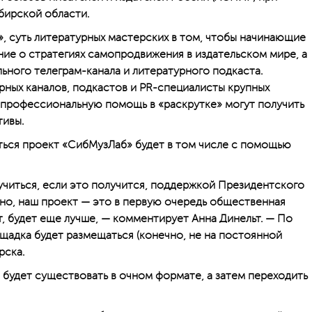
бирской области.
», суть литературных мастерских в том, чтобы начинающие
ние о стратегиях самопродвижения в издательском мире, а
ьного телеграм-канала и литературного подкаста.
ных каналов, подкастов и PR-специалисты крупных
ь профессиональную помощь в «раскрутке» могут получить
тивы.
ться проект «СибМузЛаб» будет в том числе с помощью
учиться, если это получится, поддержкой Президентского
чно, наш проект — это в первую очередь общественная
т, будет еще лучше, — комментирует Анна Динельт. — По
ощадка будет размещаться (конечно, не на постоянной
рска.
т будет существовать в очном формате, а затем переходить